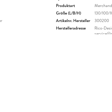
Produktart
Merchandi
Größe (L/B/H)
130/100/
er
Artikelnr. Hersteller
300200
Herstelleradresse
Rico-Desig
service@r