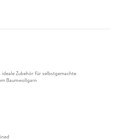
s ideale Zubehör für selbstgemachte
ßem Baumwollgarn
ined