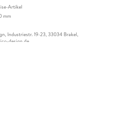
se-Artikel
10 mm
n, Industriestr. 19-23, 33034 Brakel,
ico-design.de