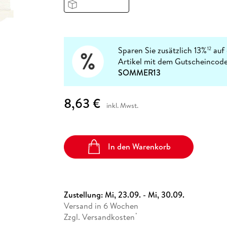
Fremdsprachige Bücher
n Lernhilfen
 Jugendbücher
eiber
Hörbuch Downloads im Bundle
cher
 Vergleich
 Puzzlezubehör
Lernen
New Adult
STABILO
Taschenbücher
hilfen
hriller
 Backen
er
lender
Ratgeber
op
hriller
Romance
Sparen Sie zusätzlich 13%
auf 
12
Sachbücher
Artikel mit dem Gutscheincode
precher:innen
SOMMER13
Science Fiction
Fremdsprachige Bücher
8,63 €
inkl. Mwst.
In den Warenkorb
Zustellung:
Mi, 23.09. - Mi, 30.09.
Versand in 6 Wochen
Zzgl. Versandkosten
*