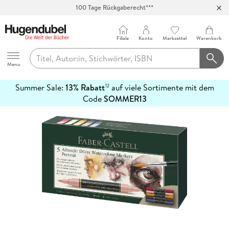
100 Tage Rückgaberecht***
Abholung in über 100 Filialen
Filiale
Konto
Merkzettel
Warenkorb
Hugendubel
Menu
Summer Sale:
13% Rabatt
auf viele Sortimente mit dem
12
mehr
Code
SOMMER13
erfahren