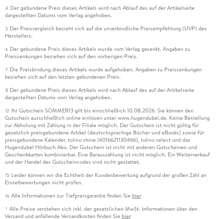
Der gebundene Preis dieses Artikels wird nach Ablauf des auf der Artikelseite
4
dargestellten Datums vom Verlag angehoben.
Der Preisvergleich bezieht sich auf die unverbindliche Preisempfehlung (UVP) des
5
Herstellers.
Der gebundene Preis dieses Artikels wurde vom Verlag gesenkt. Angaben zu
6
Preissenkungen beziehen sich auf den vorherigen Preis.
Die Preisbindung dieses Artikels wurde aufgehoben. Angaben zu Preissenkungen
7
beziehen sich auf den letzten gebundenen Preis.
Der gebundene Preis dieses Artikels wird nach Ablauf des auf der Artikelseite
8
dargestellten Datums vom Verlag angehoben.
Ihr Gutschein SOMMER13 gilt bis einschließlich 10.08.2026. Sie können den
12
Gutschein ausschließlich online einlösen unter www.hugendubel.de. Keine Bestellung
zur Abholung mit Zahlung in der Filiale möglich. Der Gutschein ist nicht gültig für
gesetzlich preisgebundene Artikel (deutschsprachige Bücher und eBooks) sowie für
preisgebundene Kalender, tolino shine (4016621130466), tolino select und das
Hugendubel Hörbuch Abo. Der Gutschein ist nicht mit anderen Gutscheinen und
Geschenkkarten kombinierbar. Eine Barauszahlung ist nicht möglich. Ein Weiterverkauf
und der Handel des Gutscheincodes sind nicht gestattet.
Leider können wir die Echtheit der Kundenbewertung aufgrund der großen Zahl an
15
Einzelbewertungen nicht prüfen.
Alle Informationen zur Tiefpreisgarantie finden Sie
hier
16
Alle Preise verstehen sich inkl. der gesetzlichen MwSt. Informationen über den
*
Versand und anfallende Versandkosten finden Sie
hier