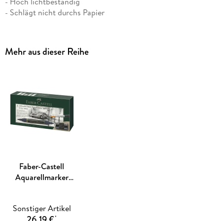
- Hoch lichtbeständig
- Schlägt nicht durchs Papier
- Ideal für malerisches Arbeiten und ausdruckstarkes
Zeichnen
- 5er Etui
Mehr aus dieser Reihe
- Erhältlich als Einzelfarbe oder in verschiedenen
Etuisortierungen
Ein Künstleraquarellmarker ist die moderne Definition der
Aquarellmalerei: Ein absolut hochwertiges Zeichengerät, das
sowohl spontanes Skizzieren als auch malerisches
Aquarellieren unterstützt. Die Tinte auf Wasserbasis ist
immer einsatzbereit und zudem hervorragend mit Wasser
vermalbar. Die Vielseitigkeit dieses Markers überzeugt vor
allem auf Reisen. Wer gerne unterwegs Eindrücke festhält,
wird begeistert zu diesem Stift greifen.
Faber-Castell
Aquarellmarker
Albrecht Dürer 5er
Etui grau
Sonstiger Artikel
26,19 €
*