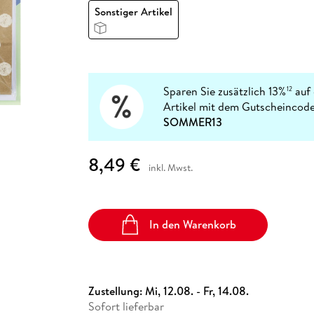
Fremdsprachige Bücher
n Lernhilfen
 Jugendbücher
eiber
Hörbuch Downloads im Bundle
Sonstiger Artikel
cher
 Vergleich
 Puzzlezubehör
Lernen
New Adult
STABILO
Taschenbücher
hilfen
hriller
 Backen
er
lender
Ratgeber
op
hriller
Romance
Sachbücher
Sparen Sie zusätzlich 13%
auf 
12
precher:innen
Science Fiction
Artikel mit dem Gutscheincode
SOMMER13
Fremdsprachige Bücher
8,49 €
inkl. Mwst.
In den Warenkorb
Zustellung:
Mi, 12.08. - Fr, 14.08.
Sofort lieferbar