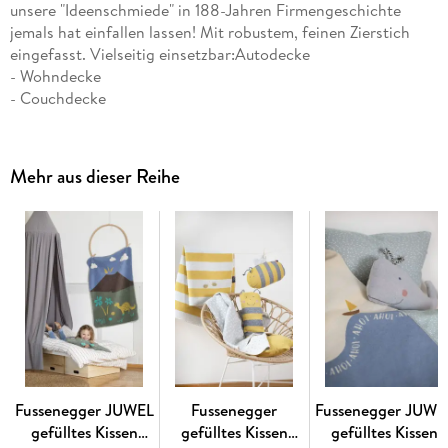
unsere "Ideenschmiede" in 188-Jahren Firmengeschichte
jemals hat einfallen lassen! Mit robustem, feinen Zierstich
eingefasst. Vielseitig einsetzbar:Autodecke
- Wohndecke
- Couchdecke
- Sommer-Bettdecke
- Stranddecke
- Picknickdecke
Mehr aus dieser Reihe
- Schmusedecke
- Kniedecke
- Schwimmbaddecke
Waschbar bei 30 Grad C. Schadstoffgeprüft, nach Öko-Tex
Standard 100 zertifiziert. Material: 85% Baumwolle, 8%
Viskose, 7% Polyacryl. Waschbar bei 30 Grad C. Gütesiegel:
Ökotex 100. Maße: 1 x 140 x 200 cm
Fussenegger JUWEL
Fussenegger
Fussenegger JUWE
gefülltes Kissen
gefülltes Kissen
gefülltes Kissen