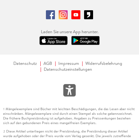
Laden Sie unsere App herunter.
Datenschutz
AGB
Impressum
Widerrufsbelehrung
Datenschutzeinstellungen
Mängelexemplare sind Bücher mit leichten Beschädigungen, die das Lesen aber nicht
1
einschränken. Mängelexemplare sind durch einen Stempel als solche gekennzeichnet.
Die frühere Buchpreisbindung ist aufgehoben. Angaben zu Preissenkungen beziehen
sich auf den gebundenen Preis eines mangelfreien Exemplars.
Diese Artikel unterliegen nicht der Preisbindung, die Preisbindung dieser Artikel
2
wurde aufgehoben oder der Preis wurde vom Verlag gesenkt. Die jeweils zutreffende