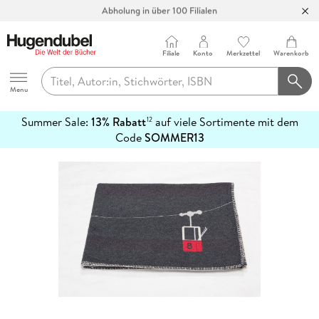
Abholung in über 100 Filialen
Filiale
Konto
Merkzettel
Warenkorb
Hugendubel
Menu
Summer Sale:
13% Rabatt
auf viele Sortimente mit dem
12
mehr
Code
SOMMER13
erfahren