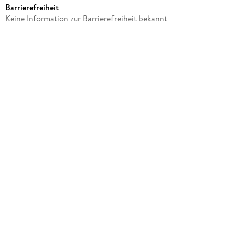
Barrierefreiheit
Produktart
Keine Information zur Barrierefreiheit bekannt
Sonstige Merchandise-Artikel
Gewicht
900 g
Größe (L/B/H)
50/300/420 mm
Artikelnr. Hersteller
4473-98
GTIN
9007213173478
Herstelleradresse
David Fussenegger Textil GmbH, Unterhub 33, 6844 Altach,
info@davidfussenegger.com