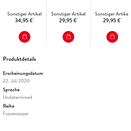
"Dino"
"Biene" hellgelb
"Wal"
Sonstiger Artikel
Sonstiger Artikel
Sonstiger Artikel
34,95 €
29,95 €
29,95 €
*
*
*
Produktdetails
Erscheinungsdatum
22. Juli 2020
Sprache
Undetermined
Reihe
Fussenegger
Verlag/Hersteller
David Fussenegger Textil