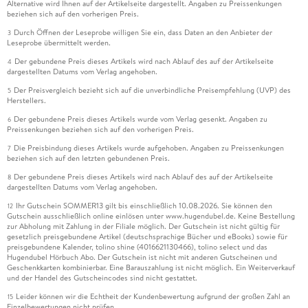
Alternative wird Ihnen auf der Artikelseite dargestellt. Angaben zu Preissenkungen
beziehen sich auf den vorherigen Preis.
Durch Öffnen der Leseprobe willigen Sie ein, dass Daten an den Anbieter der
3
Leseprobe übermittelt werden.
Der gebundene Preis dieses Artikels wird nach Ablauf des auf der Artikelseite
4
dargestellten Datums vom Verlag angehoben.
Der Preisvergleich bezieht sich auf die unverbindliche Preisempfehlung (UVP) des
5
Herstellers.
Der gebundene Preis dieses Artikels wurde vom Verlag gesenkt. Angaben zu
6
Preissenkungen beziehen sich auf den vorherigen Preis.
Die Preisbindung dieses Artikels wurde aufgehoben. Angaben zu Preissenkungen
7
beziehen sich auf den letzten gebundenen Preis.
Der gebundene Preis dieses Artikels wird nach Ablauf des auf der Artikelseite
8
dargestellten Datums vom Verlag angehoben.
Ihr Gutschein SOMMER13 gilt bis einschließlich 10.08.2026. Sie können den
12
Gutschein ausschließlich online einlösen unter www.hugendubel.de. Keine Bestellung
zur Abholung mit Zahlung in der Filiale möglich. Der Gutschein ist nicht gültig für
gesetzlich preisgebundene Artikel (deutschsprachige Bücher und eBooks) sowie für
preisgebundene Kalender, tolino shine (4016621130466), tolino select und das
Hugendubel Hörbuch Abo. Der Gutschein ist nicht mit anderen Gutscheinen und
Geschenkkarten kombinierbar. Eine Barauszahlung ist nicht möglich. Ein Weiterverkauf
und der Handel des Gutscheincodes sind nicht gestattet.
Leider können wir die Echtheit der Kundenbewertung aufgrund der großen Zahl an
15
Einzelbewertungen nicht prüfen.