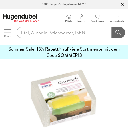
100 Tage Rückgaberecht***
Abholung in über 100 Filialen
Filiale
Konto
Merkzettel
Warenkorb
Hugendubel
Menu
Summer Sale:
13% Rabatt
auf viele Sortimente mit dem
12
mehr
Code
SOMMER13
erfahren