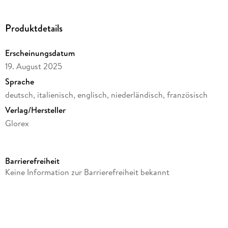
Produktdetails
Erscheinungsdatum
19. August 2025
Sprache
deutsch, italienisch, englisch, niederländisch, französisch
Verlag/Hersteller
Glorex
Produktart
Merchandise-Artikel
Barrierefreiheit
Gewicht
Keine Information zur Barrierefreiheit bekannt
500 g
Größe (L/B/H)
50/75/105 mm
Sonstiges