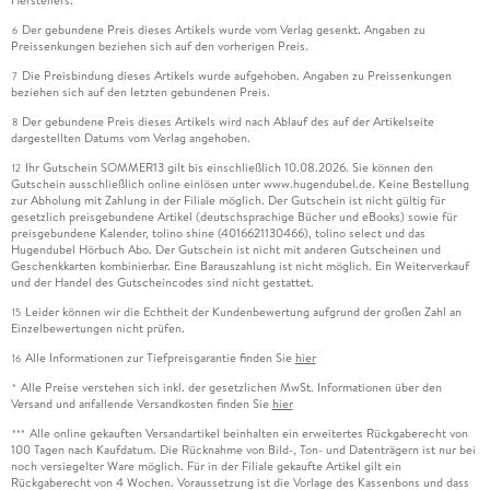
Herstellers.
Der gebundene Preis dieses Artikels wurde vom Verlag gesenkt. Angaben zu
6
Preissenkungen beziehen sich auf den vorherigen Preis.
Die Preisbindung dieses Artikels wurde aufgehoben. Angaben zu Preissenkungen
7
beziehen sich auf den letzten gebundenen Preis.
Der gebundene Preis dieses Artikels wird nach Ablauf des auf der Artikelseite
8
dargestellten Datums vom Verlag angehoben.
Ihr Gutschein SOMMER13 gilt bis einschließlich 10.08.2026. Sie können den
12
Gutschein ausschließlich online einlösen unter www.hugendubel.de. Keine Bestellung
zur Abholung mit Zahlung in der Filiale möglich. Der Gutschein ist nicht gültig für
gesetzlich preisgebundene Artikel (deutschsprachige Bücher und eBooks) sowie für
preisgebundene Kalender, tolino shine (4016621130466), tolino select und das
Hugendubel Hörbuch Abo. Der Gutschein ist nicht mit anderen Gutscheinen und
Geschenkkarten kombinierbar. Eine Barauszahlung ist nicht möglich. Ein Weiterverkauf
und der Handel des Gutscheincodes sind nicht gestattet.
Leider können wir die Echtheit der Kundenbewertung aufgrund der großen Zahl an
15
Einzelbewertungen nicht prüfen.
Alle Informationen zur Tiefpreisgarantie finden Sie
hier
16
Alle Preise verstehen sich inkl. der gesetzlichen MwSt. Informationen über den
*
Versand und anfallende Versandkosten finden Sie
hier
Alle online gekauften Versandartikel beinhalten ein erweitertes Rückgaberecht von
***
100 Tagen nach Kaufdatum. Die Rücknahme von Bild-, Ton- und Datenträgern ist nur bei
noch versiegelter Ware möglich. Für in der Filiale gekaufte Artikel gilt ein
Rückgaberecht von 4 Wochen. Voraussetzung ist die Vorlage des Kassenbons und dass