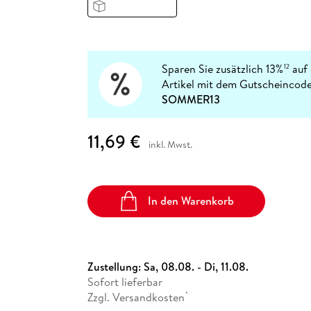
Fremdsprachige Bücher
n Lernhilfen
 Jugendbücher
eiber
Hörbuch Downloads im Bundle
cher
 Vergleich
 Puzzlezubehör
Lernen
New Adult
STABILO
Taschenbücher
hilfen
hriller
 Backen
er
lender
Ratgeber
op
hriller
Romance
Sparen Sie zusätzlich 13%
auf 
12
Sachbücher
Artikel mit dem Gutscheincode
precher:innen
SOMMER13
Science Fiction
Fremdsprachige Bücher
11,69 €
inkl. Mwst.
In den Warenkorb
Zustellung:
Sa, 08.08. - Di, 11.08.
Sofort lieferbar
Zzgl. Versandkosten
*