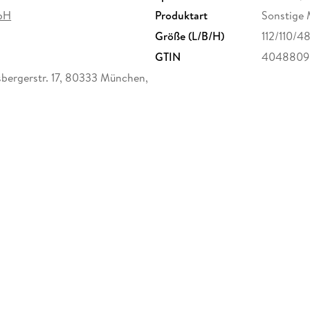
bH
Produktart
Sonstige 
Größe (L/B/H)
112/110/4
GTIN
4048809
ergerstr. 17, 80333 München,