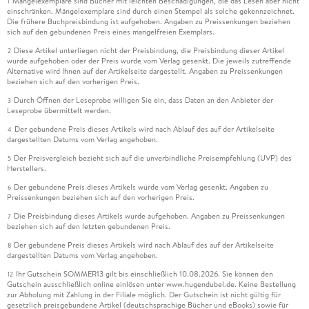
Mängelexemplare sind Bücher mit leichten Beschädigungen, die das Lesen aber nicht
1
einschränken. Mängelexemplare sind durch einen Stempel als solche gekennzeichnet.
Die frühere Buchpreisbindung ist aufgehoben. Angaben zu Preissenkungen beziehen
sich auf den gebundenen Preis eines mangelfreien Exemplars.
Diese Artikel unterliegen nicht der Preisbindung, die Preisbindung dieser Artikel
2
wurde aufgehoben oder der Preis wurde vom Verlag gesenkt. Die jeweils zutreffende
Alternative wird Ihnen auf der Artikelseite dargestellt. Angaben zu Preissenkungen
beziehen sich auf den vorherigen Preis.
Durch Öffnen der Leseprobe willigen Sie ein, dass Daten an den Anbieter der
3
Leseprobe übermittelt werden.
Der gebundene Preis dieses Artikels wird nach Ablauf des auf der Artikelseite
4
dargestellten Datums vom Verlag angehoben.
Der Preisvergleich bezieht sich auf die unverbindliche Preisempfehlung (UVP) des
5
Herstellers.
Der gebundene Preis dieses Artikels wurde vom Verlag gesenkt. Angaben zu
6
Preissenkungen beziehen sich auf den vorherigen Preis.
Die Preisbindung dieses Artikels wurde aufgehoben. Angaben zu Preissenkungen
7
beziehen sich auf den letzten gebundenen Preis.
Der gebundene Preis dieses Artikels wird nach Ablauf des auf der Artikelseite
8
dargestellten Datums vom Verlag angehoben.
Ihr Gutschein SOMMER13 gilt bis einschließlich 10.08.2026. Sie können den
12
Gutschein ausschließlich online einlösen unter www.hugendubel.de. Keine Bestellung
zur Abholung mit Zahlung in der Filiale möglich. Der Gutschein ist nicht gültig für
gesetzlich preisgebundene Artikel (deutschsprachige Bücher und eBooks) sowie für