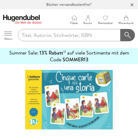
Bücher versandkostenfrei*
100 Tage Rückgaberecht***
Abholung in über 100 Filialen
Filiale
Konto
Merkzettel
Warenkorb
Hugendubel
Menu
Summer Sale:
13% Rabatt
auf viele Sortimente mit dem
12
mehr
Code
SOMMER13
erfahren