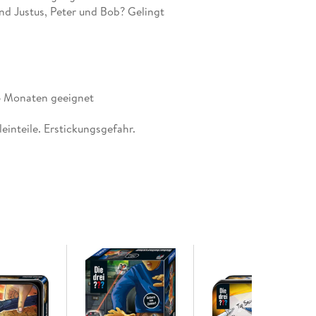
ind Justus, Peter und Bob? Gelingt
und den Ausgang zu finden?
e Spieler mit etwas
36 Monaten geeignet
Kreativität nach und nach immer mehr
n Rätsel und kommen der Freiheit Stück
einteile. Erstickungsgefahr.
ch ungewöhnliche Wege beschritten
ckt, beschriftet oder zerrissen
elüftet, kann das Event-Spiel kein
macht den Spieleabend zu einem
el.