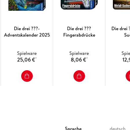
Für 1 - 4 Spieler ab 10 Jahren. Spi
Die drei ???-
Die drei ???
Die drei 
Adventskalender 2025
Fingerabdrücke
Su
Spielware
Spielware
Spi
25,06 €
8,06 €
12,
*
*
Sprache
deutsch