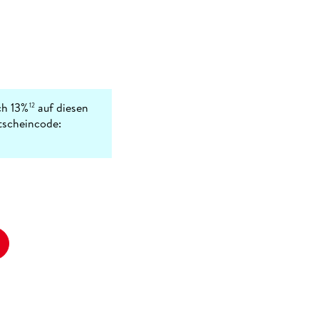
ch 13%
auf diesen
12
tscheincode: