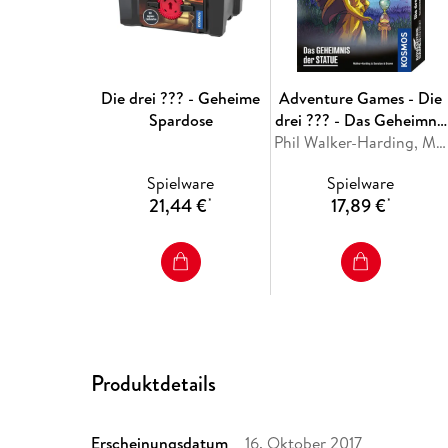
Die drei ??? - Geheime
Adventure Games - Die
Spardose
drei ??? - Das Geheimnis
der Statue
Phil Walker-Harding, Matthew Dunstan
Spielware
Spielware
21,44 €
17,89 €
*
*
Produktdetails
Erscheinungsdatum
16. Oktober 2017