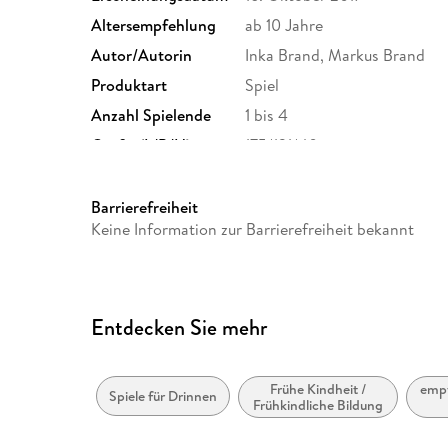
Altersempfehlung
ab 10 Jahre
Autor/Autorin
Inka Brand, Markus Brand
Produktart
Spiel
Anzahl Spielende
1 bis 4
Größe (L/B/H)
175/131/40 mm
GTIN
4002051694043
Barrierefreiheit
Keine Information zur Barrierefreiheit bekannt
Entdecken Sie mehr
Frühe Kindheit /
empf
Spiele für Drinnen
Frühkindliche Bildung