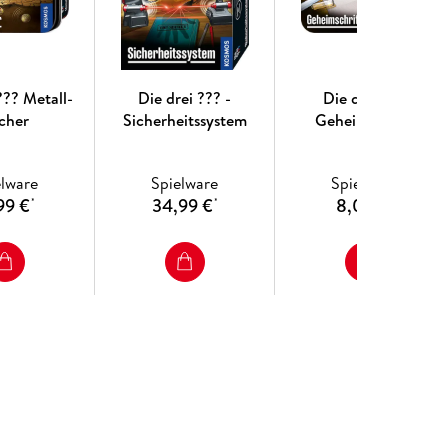
eldauer ca. 45 - 90 Minuten.
??? Metall-
Die drei ??? -
Die drei ???
cher
Sicherheitssystem
Geheimschrift
elware
Spielware
Spielware
99 €
34,99 €
8,06 €
*
*
*