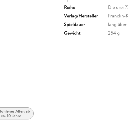
Reihe
Die drei ?
Verlag/Hersteller
Franckh-
Spieldauer
lang über
Gewicht
254 g
Artikelnr. Hersteller
69404
Herstelleradresse
Franckh-K
70184 Stu
ohlenes Alter: ab
ca. 10 Jahre