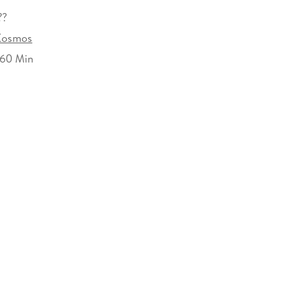
??
Kosmos
 60 Min
osmos Verlags-GmbH & Co. KG, Pfizerstraße 5-7,
ttgart, kosmos.de/servicecenter