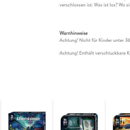
verschlossen ist. Was ist los? Wo s
es den Spielern den Fall zu lösen 
Warnhinweise
Bei "EXIT - Das Spiel" entdecken di
Achtung! Nicht für Kinder unter 
Kombinationsgabe, Teamgeist und 
Gegenstände, knacken Codes, löse
Achtung! Enthält verschluckbare Kl
für Stück näher. Dabei müssen au
werden. So darf das Material gekni
werden. Ist das Geheimnis einmal g
zweites Mal gespielt werden. Das 
besonderen Highlight.
Live-Escape-Feeling im Einsteiger-Lev