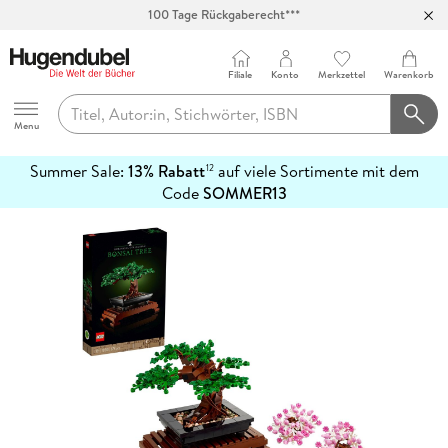
100 Tage Rückgaberecht***
Abholung in über 100 Filialen
Filiale
Konto
Merkzettel
Warenkorb
Hugendubel
Menu
Summer Sale:
13% Rabatt
auf viele Sortimente mit dem
12
mehr
Code
SOMMER13
erfahren