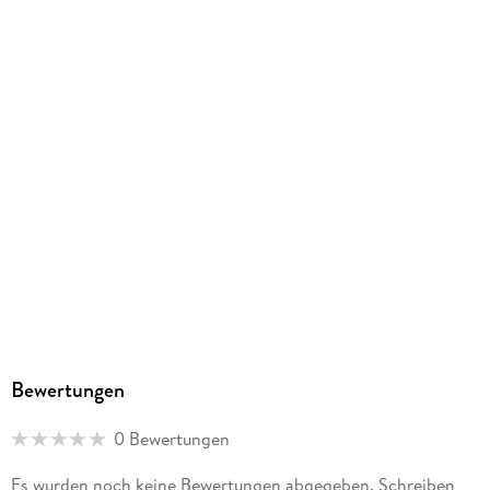
Batterien enthalten
Nein
Artikelnr. Hersteller
10281
GTIN
5702016914177
Bewertungen
0 Bewertungen
Es wurden noch keine Bewertungen abgegeben. Schreiben