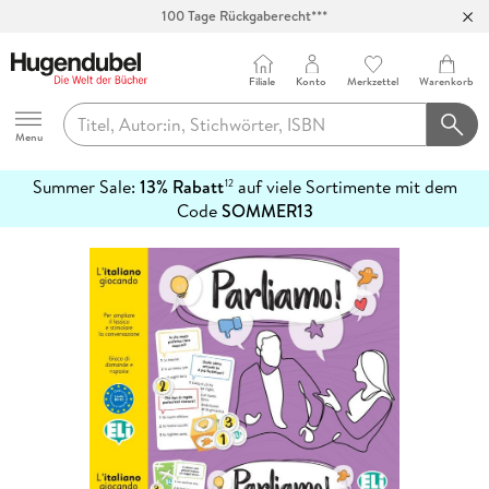
100 Tage Rückgaberecht***
Abholung in über 100 Filialen
Filiale
Konto
Merkzettel
Warenkorb
Hugendubel
Menu
Summer Sale:
13% Rabatt
auf viele Sortimente mit dem
12
mehr
Code
SOMMER13
erfahren