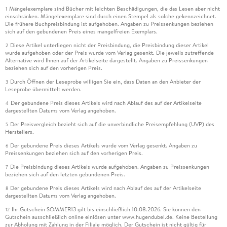
Mängelexemplare sind Bücher mit leichten Beschädigungen, die das Lesen aber nicht
1
einschränken. Mängelexemplare sind durch einen Stempel als solche gekennzeichnet.
Die frühere Buchpreisbindung ist aufgehoben. Angaben zu Preissenkungen beziehen
sich auf den gebundenen Preis eines mangelfreien Exemplars.
Diese Artikel unterliegen nicht der Preisbindung, die Preisbindung dieser Artikel
2
wurde aufgehoben oder der Preis wurde vom Verlag gesenkt. Die jeweils zutreffende
Alternative wird Ihnen auf der Artikelseite dargestellt. Angaben zu Preissenkungen
beziehen sich auf den vorherigen Preis.
Durch Öffnen der Leseprobe willigen Sie ein, dass Daten an den Anbieter der
3
Leseprobe übermittelt werden.
Der gebundene Preis dieses Artikels wird nach Ablauf des auf der Artikelseite
4
dargestellten Datums vom Verlag angehoben.
Der Preisvergleich bezieht sich auf die unverbindliche Preisempfehlung (UVP) des
5
Herstellers.
Der gebundene Preis dieses Artikels wurde vom Verlag gesenkt. Angaben zu
6
Preissenkungen beziehen sich auf den vorherigen Preis.
Die Preisbindung dieses Artikels wurde aufgehoben. Angaben zu Preissenkungen
7
beziehen sich auf den letzten gebundenen Preis.
Der gebundene Preis dieses Artikels wird nach Ablauf des auf der Artikelseite
8
dargestellten Datums vom Verlag angehoben.
Ihr Gutschein SOMMER13 gilt bis einschließlich 10.08.2026. Sie können den
12
Gutschein ausschließlich online einlösen unter www.hugendubel.de. Keine Bestellung
zur Abholung mit Zahlung in der Filiale möglich. Der Gutschein ist nicht gültig für