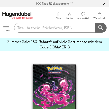
100 Tage Rückgaberecht***
Abholung in über 100 Filialen
Filiale
Konto
Merkzettel
Warenkorb
Hugendubel
Menu
Summer Sale:
13% Rabatt
auf viele Sortimente mit dem
12
mehr
Code
SOMMER13
erfahren