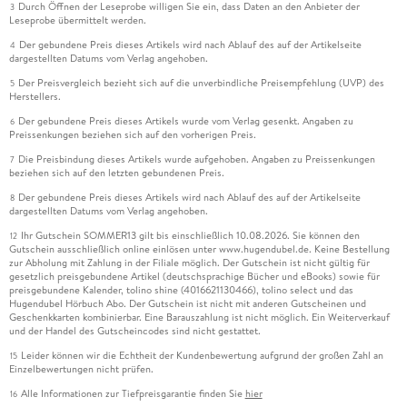
Durch Öffnen der Leseprobe willigen Sie ein, dass Daten an den Anbieter der
3
Leseprobe übermittelt werden.
Der gebundene Preis dieses Artikels wird nach Ablauf des auf der Artikelseite
4
dargestellten Datums vom Verlag angehoben.
Der Preisvergleich bezieht sich auf die unverbindliche Preisempfehlung (UVP) des
5
Herstellers.
Der gebundene Preis dieses Artikels wurde vom Verlag gesenkt. Angaben zu
6
Preissenkungen beziehen sich auf den vorherigen Preis.
Die Preisbindung dieses Artikels wurde aufgehoben. Angaben zu Preissenkungen
7
beziehen sich auf den letzten gebundenen Preis.
Der gebundene Preis dieses Artikels wird nach Ablauf des auf der Artikelseite
8
dargestellten Datums vom Verlag angehoben.
Ihr Gutschein SOMMER13 gilt bis einschließlich 10.08.2026. Sie können den
12
Gutschein ausschließlich online einlösen unter www.hugendubel.de. Keine Bestellung
zur Abholung mit Zahlung in der Filiale möglich. Der Gutschein ist nicht gültig für
gesetzlich preisgebundene Artikel (deutschsprachige Bücher und eBooks) sowie für
preisgebundene Kalender, tolino shine (4016621130466), tolino select und das
Hugendubel Hörbuch Abo. Der Gutschein ist nicht mit anderen Gutscheinen und
Geschenkkarten kombinierbar. Eine Barauszahlung ist nicht möglich. Ein Weiterverkauf
und der Handel des Gutscheincodes sind nicht gestattet.
Leider können wir die Echtheit der Kundenbewertung aufgrund der großen Zahl an
15
Einzelbewertungen nicht prüfen.
Alle Informationen zur Tiefpreisgarantie finden Sie
hier
16