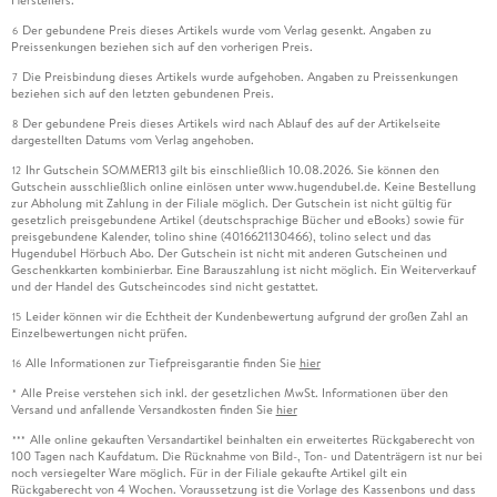
Der gebundene Preis dieses Artikels wurde vom Verlag gesenkt. Angaben zu
6
Preissenkungen beziehen sich auf den vorherigen Preis.
Die Preisbindung dieses Artikels wurde aufgehoben. Angaben zu Preissenkungen
7
beziehen sich auf den letzten gebundenen Preis.
Der gebundene Preis dieses Artikels wird nach Ablauf des auf der Artikelseite
8
dargestellten Datums vom Verlag angehoben.
Ihr Gutschein SOMMER13 gilt bis einschließlich 10.08.2026. Sie können den
12
Gutschein ausschließlich online einlösen unter www.hugendubel.de. Keine Bestellung
zur Abholung mit Zahlung in der Filiale möglich. Der Gutschein ist nicht gültig für
gesetzlich preisgebundene Artikel (deutschsprachige Bücher und eBooks) sowie für
preisgebundene Kalender, tolino shine (4016621130466), tolino select und das
Hugendubel Hörbuch Abo. Der Gutschein ist nicht mit anderen Gutscheinen und
Geschenkkarten kombinierbar. Eine Barauszahlung ist nicht möglich. Ein Weiterverkauf
und der Handel des Gutscheincodes sind nicht gestattet.
Leider können wir die Echtheit der Kundenbewertung aufgrund der großen Zahl an
15
Einzelbewertungen nicht prüfen.
Alle Informationen zur Tiefpreisgarantie finden Sie
hier
16
Alle Preise verstehen sich inkl. der gesetzlichen MwSt. Informationen über den
*
Versand und anfallende Versandkosten finden Sie
hier
Alle online gekauften Versandartikel beinhalten ein erweitertes Rückgaberecht von
***
100 Tagen nach Kaufdatum. Die Rücknahme von Bild-, Ton- und Datenträgern ist nur bei
noch versiegelter Ware möglich. Für in der Filiale gekaufte Artikel gilt ein
Rückgaberecht von 4 Wochen. Voraussetzung ist die Vorlage des Kassenbons und dass