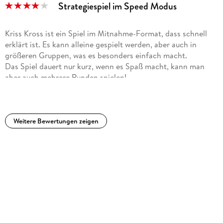
Strategiespiel im Speed Modus
werden.
Kriss Kross ist ein Spiel im Mitnahme-Format, dass schnell
erklärt ist. Es kann alleine gespielt werden, aber auch in
größeren Gruppen, was es besonders einfach macht.
Das Spiel dauert nur kurz, wenn es Spaß macht, kann man
aber auch mehrere Runden spielen!
Hier spielt es besonders eine Rolle, welches Zeichen man sich
zum Start selbst auswählt - und dann braucht man auch eine
Portion Glück.
Weitere Bewertungen zeigen
Manko: der Block kann nicht nachbestellt werden, wenn er
leer ist.