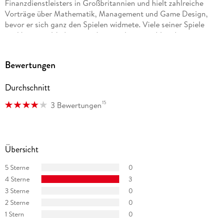
Finanzdienstleisters in Großbritannien und hielt zahlreiche
Vorträge über Mathematik, Management und Game Design,
bevor er sich ganz den Spielen widmete. Viele seiner Spiele
sind heute weltbekannt und inzwischen zu zahlreich
ausgezeichneten Brettspielklassikern geworden. Mehr über
seine Arbeit unter www. knizia. de
Bewertungen
Durchschnitt
15
3 Bewertungen
Übersicht
5 Sterne
0
4 Sterne
3
3 Sterne
0
2 Sterne
0
1 Stern
0