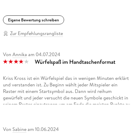
Eigene Bewertung schreiben
Zur Empfehlungsrangliste
Von
Annika
am
04.07.2024
Würfelspaß im Handtaschenformat
Kriss Kross ist ein Würfelspiel das in wenigen Minuten erklärt
und verstanden ist. Zu Beginn wählt jeder Mitspieler ein
Raster mit einem Startsymbol aus. Dann wird reihum
gewürfelt und jeder versucht die neuen Symbole geschickt in
seinem Raster einzutragen um am Ende die meisten Punkte zu
erhalten.
Eine einzelne Partie dauert nur kurz und so können auch
mehrere hintereinander gespielt werden. Durch das
Von
Sabine
am
10.06.2024
handliche Format kann das Spiel überall hin mitgenommen