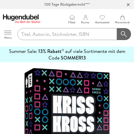
100 Tage Rückgaberecht***
Abholung in über 100 Filialen
Filiale
Konto
Merkzettel
Warenkorb
Hugendubel
Menu
Summer Sale:
13% Rabatt
auf viele Sortimente mit dem
12
mehr
Code
SOMMER13
erfahren