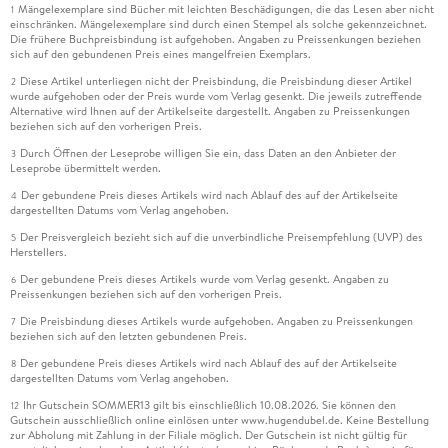
Mängelexemplare sind Bücher mit leichten Beschädigungen, die das Lesen aber nicht
1
einschränken. Mängelexemplare sind durch einen Stempel als solche gekennzeichnet.
Die frühere Buchpreisbindung ist aufgehoben. Angaben zu Preissenkungen beziehen
sich auf den gebundenen Preis eines mangelfreien Exemplars.
Diese Artikel unterliegen nicht der Preisbindung, die Preisbindung dieser Artikel
2
wurde aufgehoben oder der Preis wurde vom Verlag gesenkt. Die jeweils zutreffende
Alternative wird Ihnen auf der Artikelseite dargestellt. Angaben zu Preissenkungen
beziehen sich auf den vorherigen Preis.
Durch Öffnen der Leseprobe willigen Sie ein, dass Daten an den Anbieter der
3
Leseprobe übermittelt werden.
Der gebundene Preis dieses Artikels wird nach Ablauf des auf der Artikelseite
4
dargestellten Datums vom Verlag angehoben.
Der Preisvergleich bezieht sich auf die unverbindliche Preisempfehlung (UVP) des
5
Herstellers.
Der gebundene Preis dieses Artikels wurde vom Verlag gesenkt. Angaben zu
6
Preissenkungen beziehen sich auf den vorherigen Preis.
Die Preisbindung dieses Artikels wurde aufgehoben. Angaben zu Preissenkungen
7
beziehen sich auf den letzten gebundenen Preis.
Der gebundene Preis dieses Artikels wird nach Ablauf des auf der Artikelseite
8
dargestellten Datums vom Verlag angehoben.
Ihr Gutschein SOMMER13 gilt bis einschließlich 10.08.2026. Sie können den
12
Gutschein ausschließlich online einlösen unter www.hugendubel.de. Keine Bestellung
zur Abholung mit Zahlung in der Filiale möglich. Der Gutschein ist nicht gültig für