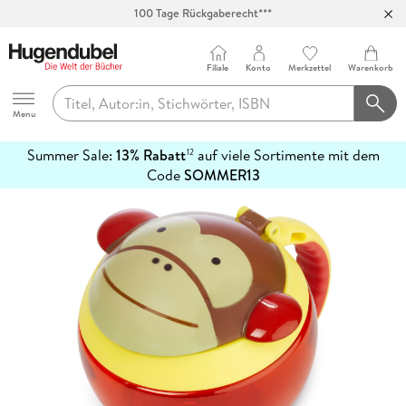
100 Tage Rückgaberecht***
Abholung in über 100 Filialen
Filiale
Konto
Merkzettel
Warenkorb
Hugendubel
Menu
Summer Sale:
13% Rabatt
auf viele Sortimente mit dem
12
mehr
Code
SOMMER13
erfahren