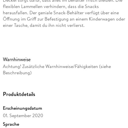
flexiblen Lammellen verhindern, dass die Snacks
herausfallen. Der geniale Snack-Behälter verfügt über eine
Öffnung im Griff zur Befestigung an einem Kinderwagen oder
einer Tasche, damit du ihn nicht verlierst.
Warnhinweise:
ACHTUNG: Verwenden Sie dieses Produkt immer unter
Aufsicht von Erwachsenen. Zusätzliche Warnhinweise und
Warnhinweise
Anweisungen im Inneren. Bitte lesen Sie alle relevanten
Achtung! Zusätzliche Warnhinweise/Fähigkeiten (siehe
Informationen und bewahren Sie sie zum späteren
Beschreibung)
Nachschlagen auf. Entfernen und entsorgen Sie alle
Verpackungsmaterialien ordnungsgemäß. Lassen Sie Kinder
nicht mit dem Verpackungsmaterial spielen.
Produktdetails
Inhaltsverzeichnis
Erscheinungsdatum
- Snackbox mit rutschfestem Griff
01. September 2020
- Oberer Deckel rastet ein und hält Snacks länger frisch
Sprache
- Flexible Öffnungslippen verhindern Herausfallen der