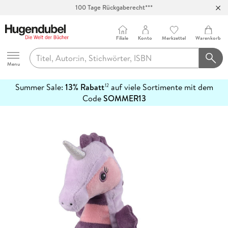
100 Tage Rückgaberecht***
Abholung in über 100 Filialen
Filiale
Konto
Merkzettel
Warenkorb
Hugendubel
Menu
Summer Sale:
13% Rabatt
auf viele Sortimente mit dem
12
mehr
Code
SOMMER13
erfahren