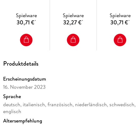
Wärmestofftier
Wärmestofftier
Wärmestofftier
überprüfen.
- Nach jedem Gebrauch an einem trockenen und kühlen Ort
Spielware
Spielware
Spielware
30,71 €
32,27 €
30,71 €
*
*
*
Produktdetails
Erscheinungsdatum
16. November 2023
Sprache
deutsch, italienisch, französisch, niederländisch, schwedisch,
englisch
Altersempfehlung
von 4 bis 16 Jahren
Reihe