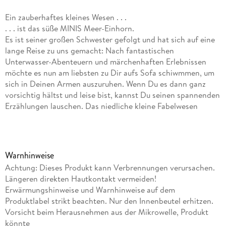
Ein zauberhaftes kleines Wesen . . .
. . . ist das süße MINIS Meer-Einhorn.
Es ist seiner großen Schwester gefolgt und hat sich auf eine
lange Reise zu uns gemacht: Nach fantastischen
Unterwasser-Abenteuern und märchenhaften Erlebnissen
möchte es nun am liebsten zu Dir aufs Sofa schiwmmen, um
sich in Deinen Armen auszuruhen. Wenn Du es dann ganz
vorsichtig hältst und leise bist, kannst Du seinen spannenden
Erzählungen lauschen. Das niedliche kleine Fabelwesen
duftet zart nach Lavendel, ist etwa 26 cm lang und wiegt
etwa 220 g.
Mit herausnehmbarer Hirsekorn-Lavendel-Füllung.
Mikrowelle:
max. 90 Sekunden bei max. 800 Watt in der
Warnhinweise
Mikrowelle erwärmen.
Achtung: Dieses Produkt kann Verbrennungen verursachen.
Backofen:
max. 10 Minuten bei 100 °C im Backofen (nur
Längeren direkten Hautkontakt vermeiden!
Umluft!) erwärmen.
Erwärmungshinweise und Warnhinweise auf dem
Bitte beachten
Produktlabel strikt beachten. Nur den Innenbeutel erhitzen.
Sie die Nutzungshinweise in der Anleitung.
Vorsicht beim Herausnehmen aus der Mikrowelle, Produkt
könnte