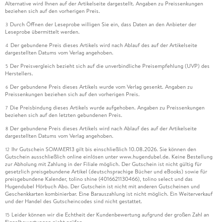
Alternative wird Ihnen auf der Artikelseite dargestellt. Angaben zu Preissenkungen
beziehen sich auf den vorherigen Preis.
Durch Öffnen der Leseprobe willigen Sie ein, dass Daten an den Anbieter der
3
Leseprobe übermittelt werden.
Der gebundene Preis dieses Artikels wird nach Ablauf des auf der Artikelseite
4
dargestellten Datums vom Verlag angehoben.
Der Preisvergleich bezieht sich auf die unverbindliche Preisempfehlung (UVP) des
5
Herstellers.
Der gebundene Preis dieses Artikels wurde vom Verlag gesenkt. Angaben zu
6
Preissenkungen beziehen sich auf den vorherigen Preis.
Die Preisbindung dieses Artikels wurde aufgehoben. Angaben zu Preissenkungen
7
beziehen sich auf den letzten gebundenen Preis.
Der gebundene Preis dieses Artikels wird nach Ablauf des auf der Artikelseite
8
dargestellten Datums vom Verlag angehoben.
Ihr Gutschein SOMMER13 gilt bis einschließlich 10.08.2026. Sie können den
12
Gutschein ausschließlich online einlösen unter www.hugendubel.de. Keine Bestellung
zur Abholung mit Zahlung in der Filiale möglich. Der Gutschein ist nicht gültig für
gesetzlich preisgebundene Artikel (deutschsprachige Bücher und eBooks) sowie für
preisgebundene Kalender, tolino shine (4016621130466), tolino select und das
Hugendubel Hörbuch Abo. Der Gutschein ist nicht mit anderen Gutscheinen und
Geschenkkarten kombinierbar. Eine Barauszahlung ist nicht möglich. Ein Weiterverkauf
und der Handel des Gutscheincodes sind nicht gestattet.
Leider können wir die Echtheit der Kundenbewertung aufgrund der großen Zahl an
15