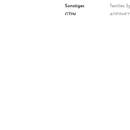
Sonstiges
Textiles S
GTIN
40101682
8 - 38, 96476 Bad-Rodach,