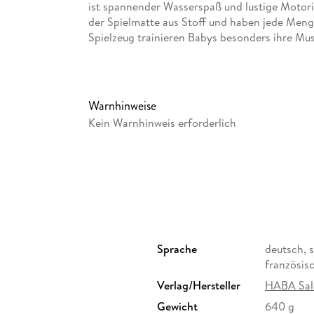
ist spannender Wasserspaß und lustige Motorik
der Spielmatte aus Stoff und haben jede Men
Spielzeug trainieren Babys besonders ihre Mus
Inhalt:
Die Wasser-Spielmatte Großer Wal von HA
Warnhinweise
Abenteuer ins Kinderzimmer mit vielen Det
Kein Warnhinweis erforderlich
Die Spielmatte aus weichem Stoff in untersc
zeigt durch ein großes Guckfenster spanne
Babys und Kleinkinder liegen gemütlich au
Fische und Meeresmotive im Inneren mit le
Das Motorikspielzeug für Babys trainiert d
drolligen Flossen und die textile Fontäne l
Die blaue Wasserspielmatte von HABA für 
Sprache
deutsch, s
zauberhaft gestaltet für Wasser-Spielspaß z
französis
Verlag/Hersteller
HABA Sal
Gewicht
640 g