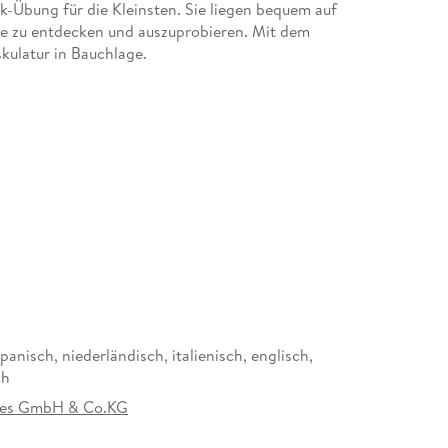
-Übung für die Kleinsten. Sie liegen bequem auf
ge zu entdecken und auszuprobieren. Mit dem
kulatur in Bauchlage.
BA für Babys ab 6 Monaten bringt Hochsee-
ails zum Entdecken
hiedlichen Strukturen ist mit Wasser gefüllt und
nde Spielelemente
f der weichen Wasserspielmatte und bewegen die
ichtem Druck auf die Füllung
ie Muskulatur und Motorik in Bauchlage, die
aden zum Spielen ein
Jungen und Mädchen ist waschbar, robust und
panisch, niederländisch, italienisch, englisch,
u jeder Jahreszeit
ch
es GmbH & Co.KG