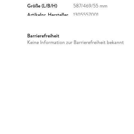
Größe (L/B/H)
587/469/55 mm
Artikelnr. Hersteller
1305557001
Herstelleradresse
HABA, August-Grosch-Str. 2
service@haba.de
Barrierefreiheit
Keine Information zur Barrierefreiheit bekannt