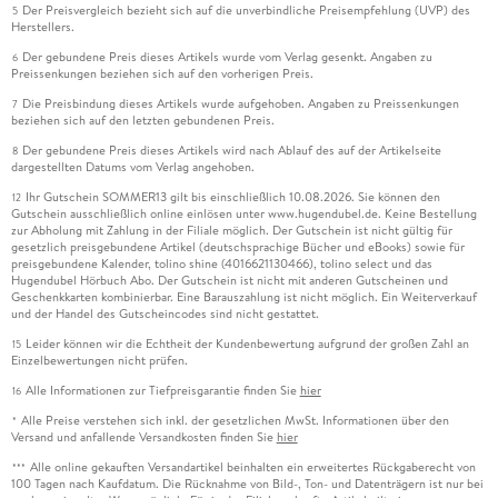
Der Preisvergleich bezieht sich auf die unverbindliche Preisempfehlung (UVP) des
5
Herstellers.
Der gebundene Preis dieses Artikels wurde vom Verlag gesenkt. Angaben zu
6
Preissenkungen beziehen sich auf den vorherigen Preis.
Die Preisbindung dieses Artikels wurde aufgehoben. Angaben zu Preissenkungen
7
beziehen sich auf den letzten gebundenen Preis.
Der gebundene Preis dieses Artikels wird nach Ablauf des auf der Artikelseite
8
dargestellten Datums vom Verlag angehoben.
Ihr Gutschein SOMMER13 gilt bis einschließlich 10.08.2026. Sie können den
12
Gutschein ausschließlich online einlösen unter www.hugendubel.de. Keine Bestellung
zur Abholung mit Zahlung in der Filiale möglich. Der Gutschein ist nicht gültig für
gesetzlich preisgebundene Artikel (deutschsprachige Bücher und eBooks) sowie für
preisgebundene Kalender, tolino shine (4016621130466), tolino select und das
Hugendubel Hörbuch Abo. Der Gutschein ist nicht mit anderen Gutscheinen und
Geschenkkarten kombinierbar. Eine Barauszahlung ist nicht möglich. Ein Weiterverkauf
und der Handel des Gutscheincodes sind nicht gestattet.
Leider können wir die Echtheit der Kundenbewertung aufgrund der großen Zahl an
15
Einzelbewertungen nicht prüfen.
Alle Informationen zur Tiefpreisgarantie finden Sie
hier
16
Alle Preise verstehen sich inkl. der gesetzlichen MwSt. Informationen über den
*
Versand und anfallende Versandkosten finden Sie
hier
Alle online gekauften Versandartikel beinhalten ein erweitertes Rückgaberecht von
***
100 Tagen nach Kaufdatum. Die Rücknahme von Bild-, Ton- und Datenträgern ist nur bei