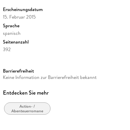
Erscheinungsdatum
15. Februar 2015
Sprache
spanisch
Seitenanzahl
392
Reihe
Alianza Literaria (AL)
Barrierefreiheit
Autor/Autorin
Keine Information zur Barrierefreiheit bekannt
Gabriele D'Annunzio
Übersetzung
Entdecken Sie mehr
Pepa Linares
Action- /
Verlag/Hersteller
Abenteuerromane
Alianza Editorial
Produktart