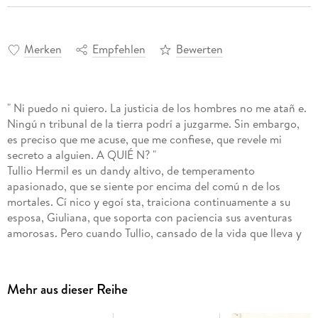
Merken
Empfehlen
Bewerten
" Ni puedo ni quiero. La justicia de los hombres no me atañ e.
Ningú n tribunal de la tierra podrí a juzgarme. Sin embargo,
es preciso que me acuse, que me confiese, que revele mi
secreto a alguien. A QUIÉ N? "
Tullio Hermil es un dandy altivo, de temperamento
apasionado, que se siente por encima del comú n de los
mortales. Cí nico y egoí sta, traiciona continuamente a su
esposa, Giuliana, que soporta con paciencia sus aventuras
amorosas. Pero cuando Tullio, cansado de la vida que lleva y
ante la delicada salud de su mujer, decide reconciliarse con
ella, descubre que Giuliana, rechazada como esposa, ha sido
cortejada por otro hombre, el escritor Filippo Arborio que,
Mehr aus dieser Reihe
recurriendo a sus habilidades poé ticas, la ha seducido y la ha
dejado embarazada. La amargura trastorna a Tullio quien, al