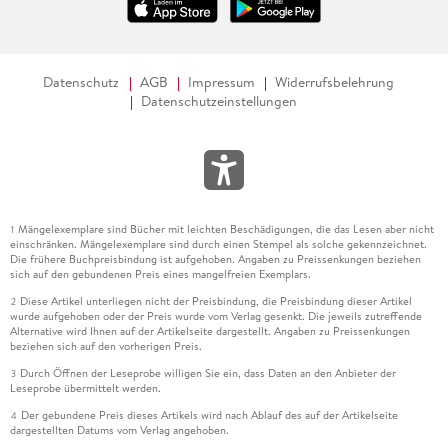
Datenschutz
AGB
Impressum
Widerrufsbelehrung
Datenschutzeinstellungen
Mängelexemplare sind Bücher mit leichten Beschädigungen, die das Lesen aber nicht
1
einschränken. Mängelexemplare sind durch einen Stempel als solche gekennzeichnet.
Die frühere Buchpreisbindung ist aufgehoben. Angaben zu Preissenkungen beziehen
sich auf den gebundenen Preis eines mangelfreien Exemplars.
Diese Artikel unterliegen nicht der Preisbindung, die Preisbindung dieser Artikel
2
wurde aufgehoben oder der Preis wurde vom Verlag gesenkt. Die jeweils zutreffende
Alternative wird Ihnen auf der Artikelseite dargestellt. Angaben zu Preissenkungen
beziehen sich auf den vorherigen Preis.
Durch Öffnen der Leseprobe willigen Sie ein, dass Daten an den Anbieter der
3
Leseprobe übermittelt werden.
Der gebundene Preis dieses Artikels wird nach Ablauf des auf der Artikelseite
4
dargestellten Datums vom Verlag angehoben.