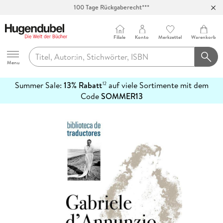
100 Tage Rückgaberecht***
Abholung in über 100 Filialen
Filiale
Konto
Merkzettel
Warenkorb
Hugendubel
Menu
Summer Sale:
13% Rabatt
auf viele Sortimente mit dem
12
mehr
Code
SOMMER13
erfahren