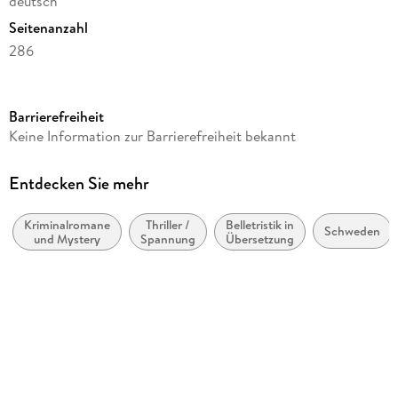
deutsch
Seitenanzahl
286
Reihe
btb
Barrierefreiheit
Autor/Autorin
Keine Information zur Barrierefreiheit bekannt
Hakan Nesser
Übersetzung
Entdecken Sie mehr
Christel Hildebrandt
Kriminalromane
Thriller /
Belletristik in
Verlag/Hersteller
Schweden
und Mystery
Spannung
Übersetzung
btb Taschenbuch
Originaltitel
Kim Novak badade aldrig i Genesarets sjö
Originalsprache
schwedisch
Gewicht