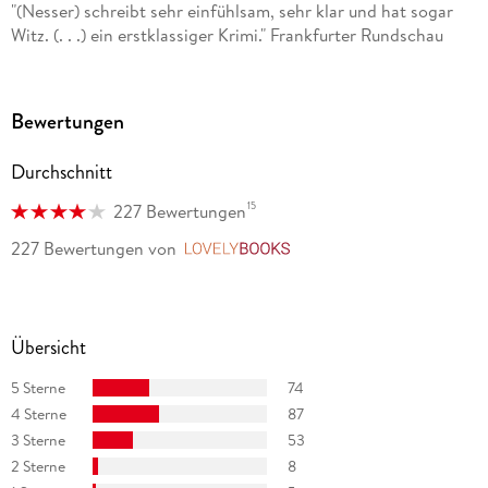
"(Nesser) schreibt sehr einfühlsam, sehr klar und hat sogar
Witz. (. . .) ein erstklassiger Krimi." Frankfurter Rundschau
Magazin
". . . nicht nur ein brillianter Krimi, sondern auch die sensible
Bewertungen
und stimmungsvolle Beschreibung eines jugendlichen
Abenteuers." Frankfurter Neue Presse
Durchschnitt
15
227 Bewertungen
227 Bewertungen
von
LovelyBooks
Übersicht
5 Sterne
74
4 Sterne
87
3 Sterne
53
2 Sterne
8