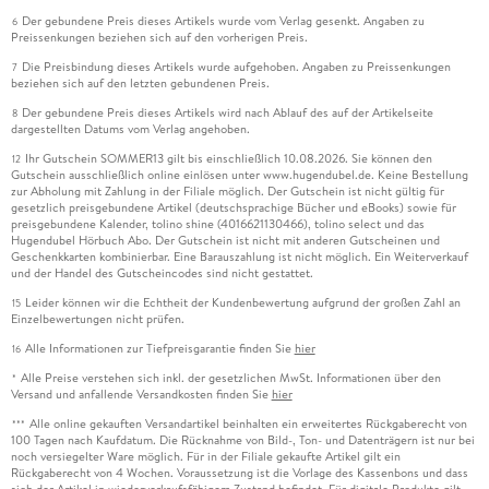
Der gebundene Preis dieses Artikels wurde vom Verlag gesenkt. Angaben zu
6
Preissenkungen beziehen sich auf den vorherigen Preis.
Die Preisbindung dieses Artikels wurde aufgehoben. Angaben zu Preissenkungen
7
beziehen sich auf den letzten gebundenen Preis.
Der gebundene Preis dieses Artikels wird nach Ablauf des auf der Artikelseite
8
dargestellten Datums vom Verlag angehoben.
Ihr Gutschein SOMMER13 gilt bis einschließlich 10.08.2026. Sie können den
12
Gutschein ausschließlich online einlösen unter www.hugendubel.de. Keine Bestellung
zur Abholung mit Zahlung in der Filiale möglich. Der Gutschein ist nicht gültig für
gesetzlich preisgebundene Artikel (deutschsprachige Bücher und eBooks) sowie für
preisgebundene Kalender, tolino shine (4016621130466), tolino select und das
Hugendubel Hörbuch Abo. Der Gutschein ist nicht mit anderen Gutscheinen und
Geschenkkarten kombinierbar. Eine Barauszahlung ist nicht möglich. Ein Weiterverkauf
und der Handel des Gutscheincodes sind nicht gestattet.
Leider können wir die Echtheit der Kundenbewertung aufgrund der großen Zahl an
15
Einzelbewertungen nicht prüfen.
Alle Informationen zur Tiefpreisgarantie finden Sie
hier
16
Alle Preise verstehen sich inkl. der gesetzlichen MwSt. Informationen über den
*
Versand und anfallende Versandkosten finden Sie
hier
Alle online gekauften Versandartikel beinhalten ein erweitertes Rückgaberecht von
***
100 Tagen nach Kaufdatum. Die Rücknahme von Bild-, Ton- und Datenträgern ist nur bei
noch versiegelter Ware möglich. Für in der Filiale gekaufte Artikel gilt ein
Rückgaberecht von 4 Wochen. Voraussetzung ist die Vorlage des Kassenbons und dass
sich der Artikel in wiederverkaufsfähigem Zustand befindet. Für digitale Produkte gilt