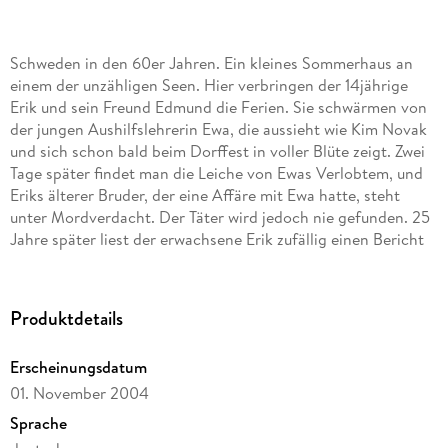
Schweden in den 60er Jahren. Ein kleines Sommerhaus an
einem der unzähligen Seen. Hier verbringen der 14jährige
Erik und sein Freund Edmund die Ferien. Sie schwärmen von
der jungen Aushilfslehrerin Ewa, die aussieht wie Kim Novak
und sich schon bald beim Dorffest in voller Blüte zeigt. Zwei
Tage später findet man die Leiche von Ewas Verlobtem, und
Eriks älterer Bruder, der eine Affäre mit Ewa hatte, steht
unter Mordverdacht. Der Täter wird jedoch nie gefunden. 25
Jahre später liest der erwachsene Erik zufällig einen Bericht
über ungeklärte Verbrechen, und der Sommer von damals
bricht mit aller Gewalt über ihn herein. Was ist damals
wirklich geschehen?
Produktdetails
Erscheinungsdatum
01. November 2004
Sprache