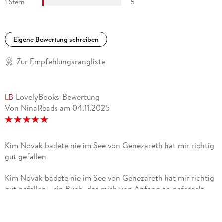
1 Stern
5
Eigene Bewertung schreiben
Zur Empfehlungsrangliste
LovelyBooks-Bewertung
Von NinaReads
am
04.11.2025
Kim Novak badete nie im See von Genezareth hat mir richtig
gut gefallen
Kim Novak badete nie im See von Genezareth hat mir richtig
gut gefallen - ein Buch, das mich von Anfang an gefesselt
und wunderbar unterhalten hat.<br data-start="374" data-
end="377">Håkan Nesser erzählt die Geschichte mit einer
Mischung aus Spannung, Melancholie und sommerlicher