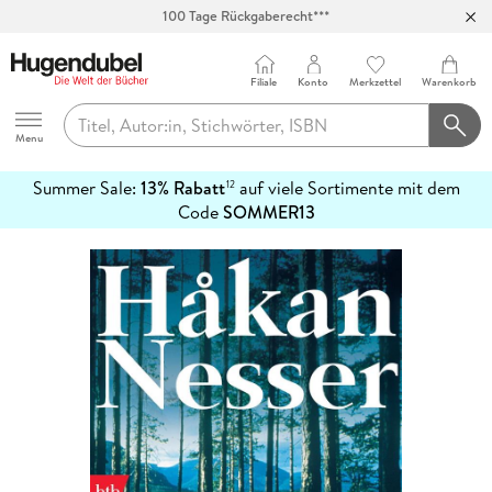
100 Tage Rückgaberecht***
Abholung in über 100 Filialen
Filiale
Konto
Merkzettel
Warenkorb
Hugendubel
Menu
Summer Sale:
13% Rabatt
auf viele Sortimente mit dem
12
mehr
Code
SOMMER13
erfahren