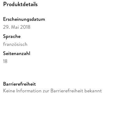
Produktdetails
Erscheinungsdatum
29. Mai 2018
Sprache
französisch
Seitenanzahl
18
Reihe
Hachette Livre BNF
Barrierefreiheit
Autor/Autorin
Keine Information zur Barrierefreiheit bekannt
A. Hodieu
Verlag/Hersteller
Hachette Livre
Produktart
kartoniert