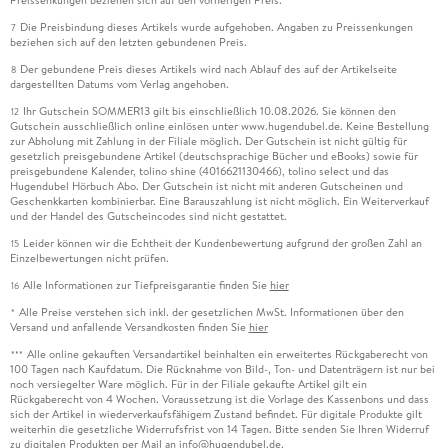
Preissenkungen beziehen sich auf den vorherigen Preis.
Die Preisbindung dieses Artikels wurde aufgehoben. Angaben zu Preissenkungen
7
beziehen sich auf den letzten gebundenen Preis.
Der gebundene Preis dieses Artikels wird nach Ablauf des auf der Artikelseite
8
dargestellten Datums vom Verlag angehoben.
Ihr Gutschein SOMMER13 gilt bis einschließlich 10.08.2026. Sie können den
12
Gutschein ausschließlich online einlösen unter www.hugendubel.de. Keine Bestellung
zur Abholung mit Zahlung in der Filiale möglich. Der Gutschein ist nicht gültig für
gesetzlich preisgebundene Artikel (deutschsprachige Bücher und eBooks) sowie für
preisgebundene Kalender, tolino shine (4016621130466), tolino select und das
Hugendubel Hörbuch Abo. Der Gutschein ist nicht mit anderen Gutscheinen und
Geschenkkarten kombinierbar. Eine Barauszahlung ist nicht möglich. Ein Weiterverkauf
und der Handel des Gutscheincodes sind nicht gestattet.
Leider können wir die Echtheit der Kundenbewertung aufgrund der großen Zahl an
15
Einzelbewertungen nicht prüfen.
Alle Informationen zur Tiefpreisgarantie finden Sie
hier
16
Alle Preise verstehen sich inkl. der gesetzlichen MwSt. Informationen über den
*
Versand und anfallende Versandkosten finden Sie
hier
Alle online gekauften Versandartikel beinhalten ein erweitertes Rückgaberecht von
***
100 Tagen nach Kaufdatum. Die Rücknahme von Bild-, Ton- und Datenträgern ist nur bei
noch versiegelter Ware möglich. Für in der Filiale gekaufte Artikel gilt ein
Rückgaberecht von 4 Wochen. Voraussetzung ist die Vorlage des Kassenbons und dass
sich der Artikel in wiederverkaufsfähigem Zustand befindet. Für digitale Produkte gilt
weiterhin die gesetzliche Widerrufsfrist von 14 Tagen. Bitte senden Sie Ihren Widerruf
zu digitalen Produkten per Mail an info@hugendubel.de.