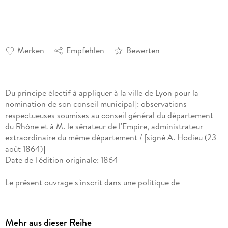
Merken
Empfehlen
Bewerten
Du principe électif à appliquer à la ville de Lyon pour la
nomination de son conseil municipal]: observations
respectueuses soumises au conseil général du département
du Rhône et à M. le sénateur de l'Empire, administrateur
extraordinaire du même département / [signé A. Hodieu (23
août 1864)]
Date de l'édition originale: 1864
Le présent ouvrage s'inscrit dans une politique de
conservation patrimoniale des ouvrages de la littérature
Française mise en place avec la BNF.
HACHETTE LIVRE et la BNF proposent ainsi un catalogue de
Mehr aus dieser Reihe
titres indisponibles, la BNF ayant numérisé ces oeuvres et