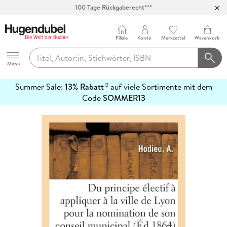
100 Tage Rückgaberecht***
Abholung in über 100 Filialen
Filiale
Konto
Merkzettel
Warenkorb
Hugendubel
Menu
Summer Sale:
13% Rabatt
auf viele Sortimente mit dem
12
mehr
Code
SOMMER13
erfahren