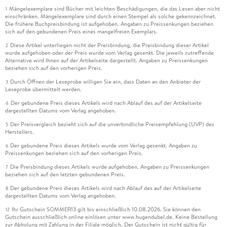
Mängelexemplare sind Bücher mit leichten Beschädigungen, die das Lesen aber nicht
1
einschränken. Mängelexemplare sind durch einen Stempel als solche gekennzeichnet.
Die frühere Buchpreisbindung ist aufgehoben. Angaben zu Preissenkungen beziehen
sich auf den gebundenen Preis eines mangelfreien Exemplars.
Diese Artikel unterliegen nicht der Preisbindung, die Preisbindung dieser Artikel
2
wurde aufgehoben oder der Preis wurde vom Verlag gesenkt. Die jeweils zutreffende
Alternative wird Ihnen auf der Artikelseite dargestellt. Angaben zu Preissenkungen
beziehen sich auf den vorherigen Preis.
Durch Öffnen der Leseprobe willigen Sie ein, dass Daten an den Anbieter der
3
Leseprobe übermittelt werden.
Der gebundene Preis dieses Artikels wird nach Ablauf des auf der Artikelseite
4
dargestellten Datums vom Verlag angehoben.
Der Preisvergleich bezieht sich auf die unverbindliche Preisempfehlung (UVP) des
5
Herstellers.
Der gebundene Preis dieses Artikels wurde vom Verlag gesenkt. Angaben zu
6
Preissenkungen beziehen sich auf den vorherigen Preis.
Die Preisbindung dieses Artikels wurde aufgehoben. Angaben zu Preissenkungen
7
beziehen sich auf den letzten gebundenen Preis.
Der gebundene Preis dieses Artikels wird nach Ablauf des auf der Artikelseite
8
dargestellten Datums vom Verlag angehoben.
Ihr Gutschein SOMMER13 gilt bis einschließlich 10.08.2026. Sie können den
12
Gutschein ausschließlich online einlösen unter www.hugendubel.de. Keine Bestellung
zur Abholung mit Zahlung in der Filiale möglich. Der Gutschein ist nicht gültig für