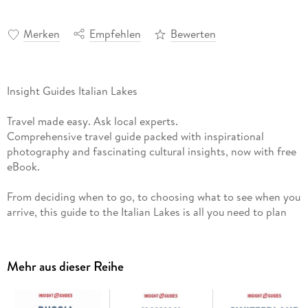
Merken
Empfehlen
Bewerten
Insight Guides Italian Lakes
Travel made easy. Ask local experts.
Comprehensive travel guide packed with inspirational
photography and fascinating cultural insights, now with free
eBook.
From deciding when to go, to choosing what to see when you
arrive, this guide to the Italian Lakes is all you need to plan
your perfect trip, with insider information on must-see, top
attractions like the magnificent shores of Lake Maggiore, the
rooftops of fair Verona and olive groves of Lake Garda, and
Mehr aus dieser Reihe
cultural gems like magical little Lake Orta, metropolitan
Milan and a tour of the winelands of Valpolicella.