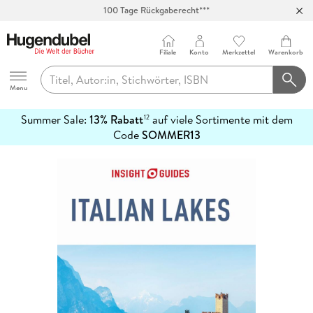
100 Tage Rückgaberecht***
Abholung in über 100 Filialen
Filiale
Konto
Merkzettel
Warenkorb
Hugendubel
Menu
Summer Sale:
13% Rabatt
auf viele Sortimente mit dem
12
mehr
Code
SOMMER13
erfahren