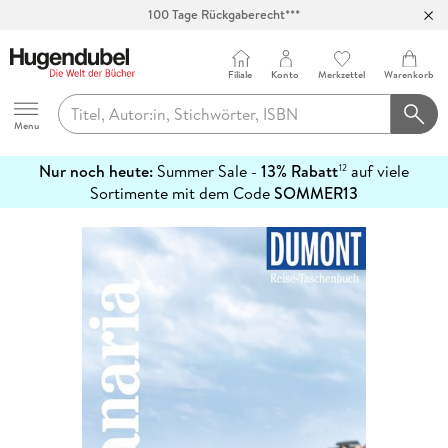
100 Tage Rückgaberecht***
Abholung in über 100 Filialen
Filiale
Konto
Merkzettel
Warenkorb
Hugendubel
Menu
Nur noch heute:
Summer Sale -
13% Rabatt
auf viele
12
mehr
Sortimente mit dem Code
SOMMER13
erfahren