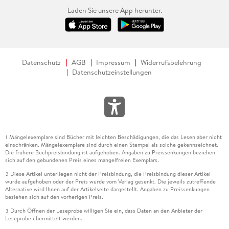
Laden Sie unsere App herunter.
Datenschutz
AGB
Impressum
Widerrufsbelehrung
Datenschutzeinstellungen
Mängelexemplare sind Bücher mit leichten Beschädigungen, die das Lesen aber nicht
1
einschränken. Mängelexemplare sind durch einen Stempel als solche gekennzeichnet.
Die frühere Buchpreisbindung ist aufgehoben. Angaben zu Preissenkungen beziehen
sich auf den gebundenen Preis eines mangelfreien Exemplars.
Diese Artikel unterliegen nicht der Preisbindung, die Preisbindung dieser Artikel
2
wurde aufgehoben oder der Preis wurde vom Verlag gesenkt. Die jeweils zutreffende
Alternative wird Ihnen auf der Artikelseite dargestellt. Angaben zu Preissenkungen
beziehen sich auf den vorherigen Preis.
Durch Öffnen der Leseprobe willigen Sie ein, dass Daten an den Anbieter der
3
Leseprobe übermittelt werden.