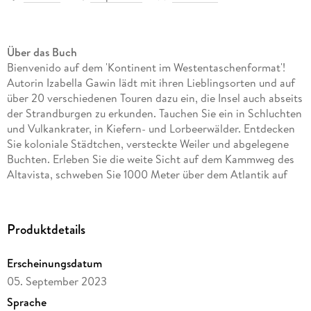
Über das Buch
Bienvenido auf dem 'Kontinent im Westentaschenformat'!
Autorin Izabella Gawin lädt mit ihren Lieblingsorten und auf
über 20 verschiedenen Touren dazu ein, die Insel auch abseits
der Strandburgen zu erkunden. Tauchen Sie ein in Schluchten
und Vulkankrater, in Kiefern- und Lorbeerwälder. Entdecken
Sie koloniale Städtchen, versteckte Weiler und abgelegene
Buchten. Erleben Sie die weite Sicht auf dem Kammweg des
Altavista, schweben Sie 1000 Meter über dem Atlantik auf
dem Mirador del Balcón. Oder begeben Sie sich ins Innere
der durchlöcherten Berge von Guayadeque, wo Sie in Höhlen
urig übernachten können. Die Autorin verrät auch, wo man
Produktdetails
mehr über Weinanbau und Rumherstellung erfährt, mit
Kräuterkundigen klönen oder dem Alltag der Inselbewohner
Erscheinungsdatum
nahe kommen kann.
05. September 2023
Und so erleben Sie die Kanareninsel Gran Canaria mit dem
Sprache