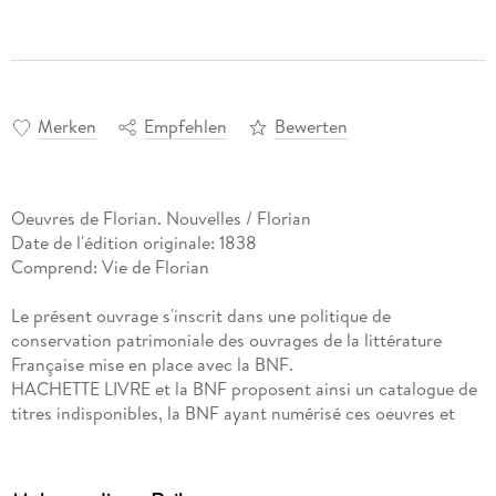
Merken
Empfehlen
Bewerten
Oeuvres de Florian. Nouvelles / Florian
Date de l'édition originale: 1838
Comprend: Vie de Florian
Le présent ouvrage s'inscrit dans une politique de
conservation patrimoniale des ouvrages de la littérature
Française mise en place avec la BNF.
HACHETTE LIVRE et la BNF proposent ainsi un catalogue de
titres indisponibles, la BNF ayant numérisé ces oeuvres et
HACHETTE LIVRE les imprimant à la demande.
Certains de ces ouvrages reflètent des courants de pensée
caractéristiques de leur époque, mais qui seraient aujourd'hui