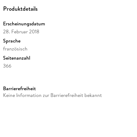
Produktdetails
Erscheinungsdatum
28. Februar 2018
Sprache
französisch
Seitenanzahl
366
Reihe
Hachette Livre BNF
Barrierefreiheit
Autor/Autorin
Keine Information zur Barrierefreiheit bekannt
Jean-Pierre Claris De Florian
Verlag/Hersteller
Hachette Livre
Produktart
kartoniert