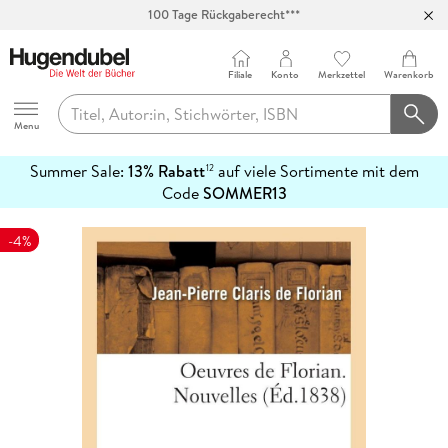
100 Tage Rückgaberecht***
Abholung in über 100 Filialen
Filiale
Konto
Merkzettel
Warenkorb
Hugendubel
Menu
Summer Sale:
13% Rabatt
auf viele Sortimente mit dem
12
mehr
Code
SOMMER13
erfahren
-4%