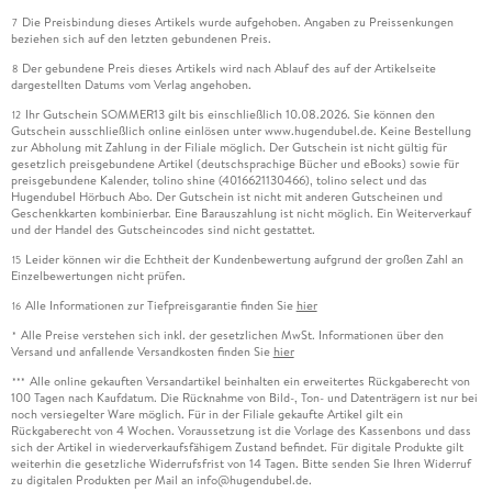
Die Preisbindung dieses Artikels wurde aufgehoben. Angaben zu Preissenkungen
7
beziehen sich auf den letzten gebundenen Preis.
Der gebundene Preis dieses Artikels wird nach Ablauf des auf der Artikelseite
8
dargestellten Datums vom Verlag angehoben.
Ihr Gutschein SOMMER13 gilt bis einschließlich 10.08.2026. Sie können den
12
Gutschein ausschließlich online einlösen unter www.hugendubel.de. Keine Bestellung
zur Abholung mit Zahlung in der Filiale möglich. Der Gutschein ist nicht gültig für
gesetzlich preisgebundene Artikel (deutschsprachige Bücher und eBooks) sowie für
preisgebundene Kalender, tolino shine (4016621130466), tolino select und das
Hugendubel Hörbuch Abo. Der Gutschein ist nicht mit anderen Gutscheinen und
Geschenkkarten kombinierbar. Eine Barauszahlung ist nicht möglich. Ein Weiterverkauf
und der Handel des Gutscheincodes sind nicht gestattet.
Leider können wir die Echtheit der Kundenbewertung aufgrund der großen Zahl an
15
Einzelbewertungen nicht prüfen.
Alle Informationen zur Tiefpreisgarantie finden Sie
hier
16
Alle Preise verstehen sich inkl. der gesetzlichen MwSt. Informationen über den
*
Versand und anfallende Versandkosten finden Sie
hier
Alle online gekauften Versandartikel beinhalten ein erweitertes Rückgaberecht von
***
100 Tagen nach Kaufdatum. Die Rücknahme von Bild-, Ton- und Datenträgern ist nur bei
noch versiegelter Ware möglich. Für in der Filiale gekaufte Artikel gilt ein
Rückgaberecht von 4 Wochen. Voraussetzung ist die Vorlage des Kassenbons und dass
sich der Artikel in wiederverkaufsfähigem Zustand befindet. Für digitale Produkte gilt
weiterhin die gesetzliche Widerrufsfrist von 14 Tagen. Bitte senden Sie Ihren Widerruf
zu digitalen Produkten per Mail an info@hugendubel.de.