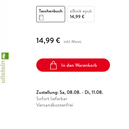
Fremdsprachige Bücher
n Lernhilfen
 Jugendbücher
eiber
Hörbuch Downloads im Bundle
cher
 Vergleich
 Puzzlezubehör
Lernen
New Adult
STABILO
Taschenbücher
Taschenbuch
eBook epub
hilfen
hriller
 Backen
er
lender
Ratgeber
14,99 €
op
hriller
Romance
Sachbücher
14,99 €
precher:innen
inkl. Mwst.
Science Fiction
Fremdsprachige Bücher
In den Warenkorb
Zustellung:
Sa, 08.08. - Di, 11.08.
Sofort lieferbar
Versandkostenfrei