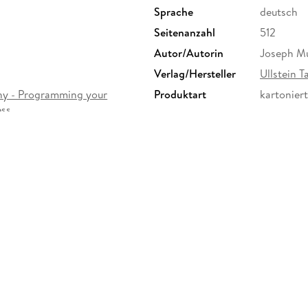
Sprache
deutsch
Seitenanzahl
512
Autor/Autorin
Joseph M
Verlag/Hersteller
Ullstein 
hy - Programming your
Produktart
kartoniert
ess
Größe (L/B/H)
189/120/
Herstelleradresse
Ullstein B
produktsi