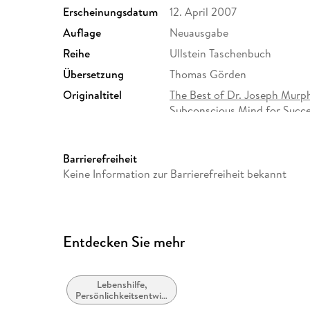
Erscheinungsdatum
12. April 2007
Auflage
Neuausgabe
Reihe
Ullstein Taschenbuch
Übersetzung
Thomas Görden
Originaltitel
The Best of Dr. Joseph Murp
Subconscious Mind for Succ
Gewicht
356 g
ISBN
9783548369426
Barrierefreiheit
Keine Information zur Barrierefreiheit bekannt
Entdecken Sie mehr
Lebenshilfe,
Persönlichkeitsentwicklung
und praktische Tipps