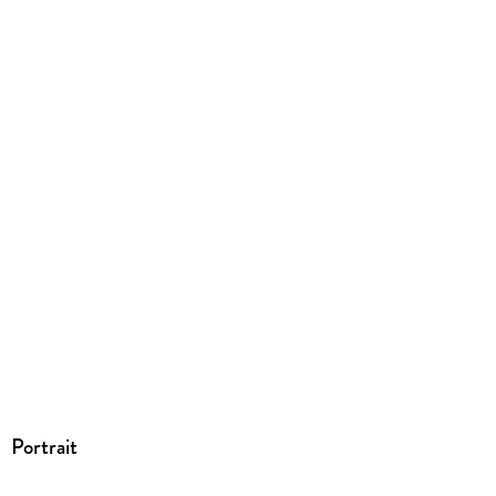
Größe (L/B/H)
180/128/16 mm
ISBN
9781506738550
Portrait