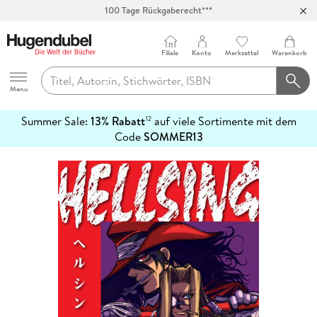
100 Tage Rückgaberecht***
Abholung in über 100 Filialen
Filiale
Konto
Merkzettel
Warenkorb
Hugendubel
Menu
Summer Sale:
13% Rabatt
auf viele Sortimente mit dem
12
mehr
Code
SOMMER13
erfahren