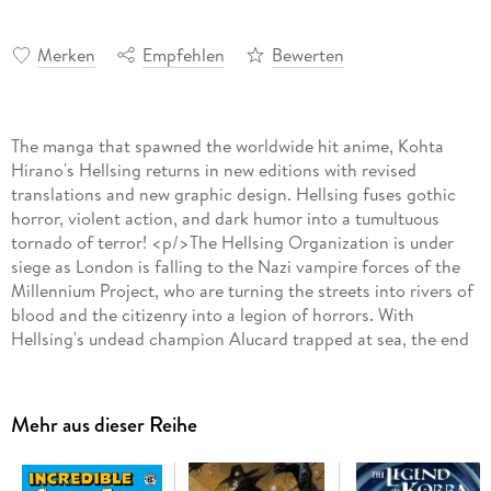
Merken
Empfehlen
Bewerten
The manga that spawned the worldwide hit anime, Kohta
Hirano's Hellsing returns in new editions with revised
translations and new graphic design. Hellsing fuses gothic
horror, violent action, and dark humor into a tumultuous
tornado of terror! <p/>The Hellsing Organization is under
siege as London is falling to the Nazi vampire forces of the
Millennium Project, who are turning the streets into rivers of
blood and the citizenry into a legion of horrors. With
Hellsing's undead champion Alucard trapped at sea, the end
nears for the defenders of the realm. And with this
murderous conflict reaching its zenith, the Vatican seizes the
opportunity to strike and take down both Millennium and
Mehr aus dieser Reihe
Hellsing in one swift stroke!