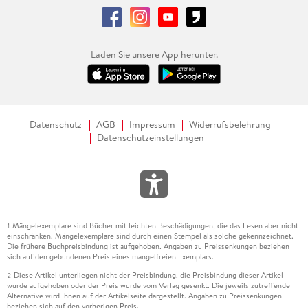
Laden Sie unsere App herunter.
Datenschutz
AGB
Impressum
Widerrufsbelehrung
Datenschutzeinstellungen
Mängelexemplare sind Bücher mit leichten Beschädigungen, die das Lesen aber nicht
1
einschränken. Mängelexemplare sind durch einen Stempel als solche gekennzeichnet.
Die frühere Buchpreisbindung ist aufgehoben. Angaben zu Preissenkungen beziehen
sich auf den gebundenen Preis eines mangelfreien Exemplars.
Diese Artikel unterliegen nicht der Preisbindung, die Preisbindung dieser Artikel
2
wurde aufgehoben oder der Preis wurde vom Verlag gesenkt. Die jeweils zutreffende
Alternative wird Ihnen auf der Artikelseite dargestellt. Angaben zu Preissenkungen
beziehen sich auf den vorherigen Preis.