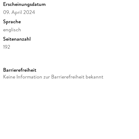
Erscheinungsdatum
09. April 2024
Sprache
englisch
Seitenanzahl
192
Reihe
Dark Horse Comics,U.S.
Barrierefreiheit
Autor/Autorin
Keine Information zur Barrierefreiheit bekannt
Kohta Hirano
Verlag/Hersteller
Turnaround Pub. Serv. Ltd
Produktart
kartoniert
Gewicht
184 g