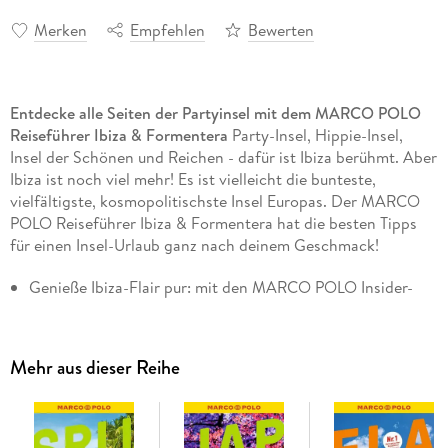
Merken
Empfehlen
Bewerten
Entdecke alle Seiten der Partyinsel mit dem MARCO POLO
Reiseführer Ibiza & Formentera
Party-Insel, Hippie-Insel,
Insel der Schönen und Reichen - dafür ist Ibiza berühmt. Aber
Ibiza ist noch viel mehr! Es ist vielleicht die bunteste,
vielfältigste, kosmopolitischste Insel Europas. Der MARCO
POLO Reiseführer Ibiza & Formentera hat die besten Tipps
für einen Insel-Urlaub ganz nach deinem Geschmack!
Genieße Ibiza-Flair pur: mit den MARCO POLO Insider-
Tipps für Shoppen & Sport, Ausgehen & Feiern
Fangfrischer Fisch, Paella oder Tapas: Schlemm dich durch
die spanische Küche mit den MARCO POLO Tipps für
Mehr aus dieser Reihe
Restaurants, Bars und Cafés!
Hier gibt's Hippie-Feeling: Mit einer Ente die Insel
erkunden oder auf dem Night Market von Las Dalias