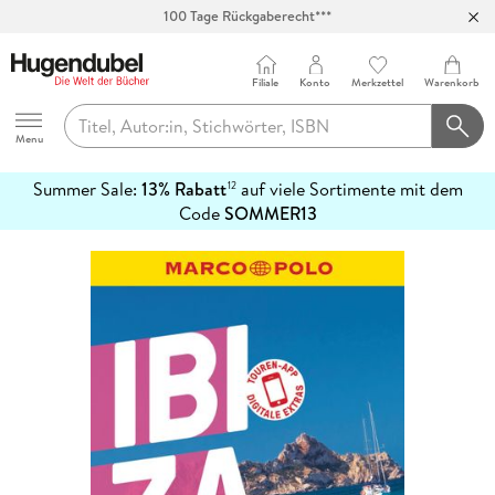
100 Tage Rückgaberecht***
Abholung in über 100 Filialen
Filiale
Konto
Merkzettel
Warenkorb
Hugendubel
Menu
Summer Sale:
13% Rabatt
auf viele Sortimente mit dem
12
mehr
Code
SOMMER13
erfahren