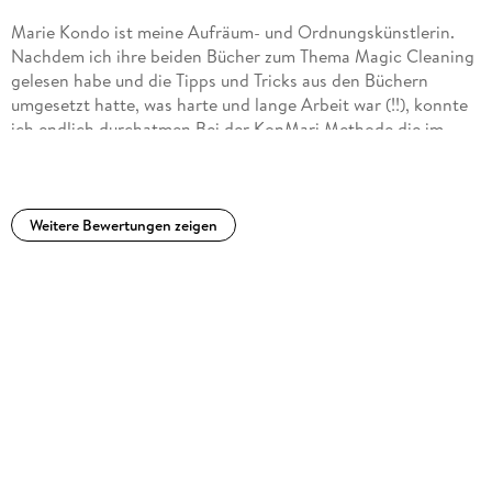
Marie Kondo ist meine Aufräum- und Ordnungskünstlerin.
Nachdem ich ihre beiden Bücher zum Thema Magic Cleaning
gelesen habe und die Tipps und Tricks aus den Büchern
umgesetzt hatte, was harte und lange Arbeit war (!!), konnte
ich endlich durchatmen.Bei der KonMari Methode die im
Buch vorgestellt wird geht es darum, Sachen auszumisten
nach Kategorien. Es wird von nicht so schwer (Kleidung) bis
hin zu emotional belasteten Sachen (Fotos) vorgegangen.
Das bedeutet zu Anfang ALLE Kleidungsstücke auf einen
Weitere Bewertungen zeigen
Haufen zu werfen (also auch die Jacken aus der Garderobe,
auch die Unterwäsche und Socken aus dem extra Schub,
sowie alle Handschuhe und Mützen, usw.). Es darf nicht
geschummelt werden, "vergisst" man Sachen, dann können
sie nicht so wichtig sein und man muss sie sofort
Aussortieren, wenn man sie wieder findet. Das System lässt
einen erst einmal schockiert über den IST Zustand sein, wenn
man alles an einem Fleck sieht. Aber genau deswegen liebe
ich diese Methode und mit der KonMari Falttechnik für
Klamotten habe ich seit einigen Jahren jederzeit einen
ordentlichen Kleiderschrank - dass dieses System so gut