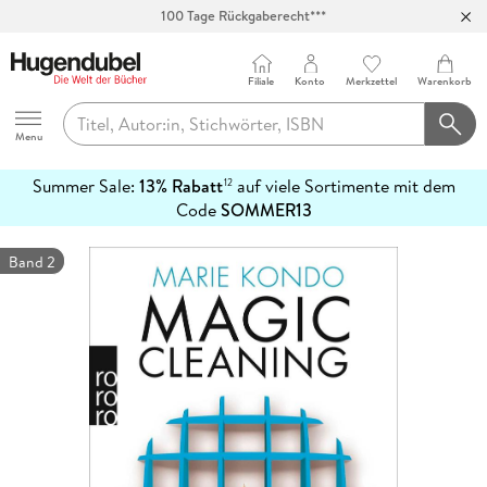
100 Tage Rückgaberecht***
Abholung in über 100 Filialen
Filiale
Konto
Merkzettel
Warenkorb
Hugendubel
Menu
Summer Sale:
13% Rabatt
auf viele Sortimente mit dem
12
mehr
Code
SOMMER13
erfahren
Band 2