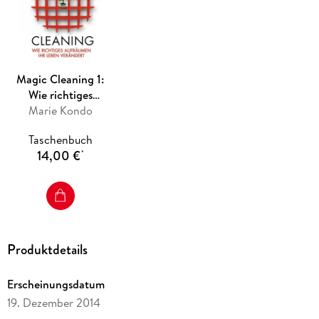
Magic Cleaning 1:
Wie richtiges
Aufräumen Ihr
Marie Kondo
Leben verändert
Taschenbuch
14,00 €
*
Produktdetails
Erscheinungsdatum
19. Dezember 2014