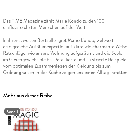
Das TIME Magazine zählt Marie Kondo zu den 100
einflussreichsten Menschen auf der Welt!
In ihrem zweiten Bestseller gibt Marie Kondo, weltweit
erfolgreiche Aufräumexpertin, auf klare wie charmante Weise
Ratschläge, wie unsere Wohnung aufgeräumt und die Seele
im Gleichgewicht bleibt. Detaillierte und illustrierte Beispiele
vom optimalen Zusammenlegen der Kleidung bis zum
Ordnunghalten in der Küche zeigen uns einen Alltag inmitten
von Dingen, die uns guttun. Außerdem bekommt der Leser
Hinweise, was man bei Rückfällen tun kann, wie man
«schlampige» Familienmitglieder motiviert und wie aus
Mehr aus dieser Reihe
unserer Wohnung mit einfachen Mitteln eine Wohlfühloase
wird. Leben mit den Dingen, die man liebt.
Band 1
«Marie Kondo motiviert zum Generalangriff auf das
alltägliche Chaos - und macht uns zu selbstbewussten,
zufriedenen, ausgeglichenen Menschen.» Für Sie