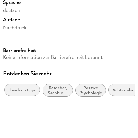
Sprache
deutsch
Auflage
Nachdruck
Seitenanzahl
240
Barrierefreiheit
Reihe
Keine Information zur Barrierefreiheit bekannt
Magic Cleaning, 2
Autor/Autorin
Entdecken Sie mehr
Marie Kondo
Ratgeber,
Positive
Übersetzung
Haushaltstipps
Achtsamkeit
Sachbuch:
Psychologie
Monika Lubitz
Psychologie
Verlag/Hersteller
Rowohlt Taschenbuch
Originaltitel
JINSEI GA TOKIMEKU KATAZUKE NO MAHO 2