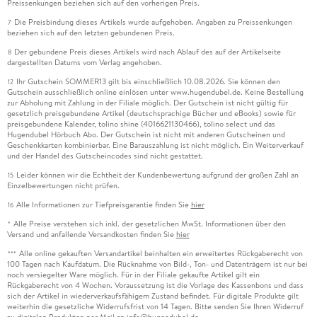
Preissenkungen beziehen sich auf den vorherigen Preis.
Die Preisbindung dieses Artikels wurde aufgehoben. Angaben zu Preissenkungen
7
beziehen sich auf den letzten gebundenen Preis.
Der gebundene Preis dieses Artikels wird nach Ablauf des auf der Artikelseite
8
dargestellten Datums vom Verlag angehoben.
Ihr Gutschein SOMMER13 gilt bis einschließlich 10.08.2026. Sie können den
12
Gutschein ausschließlich online einlösen unter www.hugendubel.de. Keine Bestellung
zur Abholung mit Zahlung in der Filiale möglich. Der Gutschein ist nicht gültig für
gesetzlich preisgebundene Artikel (deutschsprachige Bücher und eBooks) sowie für
preisgebundene Kalender, tolino shine (4016621130466), tolino select und das
Hugendubel Hörbuch Abo. Der Gutschein ist nicht mit anderen Gutscheinen und
Geschenkkarten kombinierbar. Eine Barauszahlung ist nicht möglich. Ein Weiterverkauf
und der Handel des Gutscheincodes sind nicht gestattet.
Leider können wir die Echtheit der Kundenbewertung aufgrund der großen Zahl an
15
Einzelbewertungen nicht prüfen.
Alle Informationen zur Tiefpreisgarantie finden Sie
hier
16
Alle Preise verstehen sich inkl. der gesetzlichen MwSt. Informationen über den
*
Versand und anfallende Versandkosten finden Sie
hier
Alle online gekauften Versandartikel beinhalten ein erweitertes Rückgaberecht von
***
100 Tagen nach Kaufdatum. Die Rücknahme von Bild-, Ton- und Datenträgern ist nur bei
noch versiegelter Ware möglich. Für in der Filiale gekaufte Artikel gilt ein
Rückgaberecht von 4 Wochen. Voraussetzung ist die Vorlage des Kassenbons und dass
sich der Artikel in wiederverkaufsfähigem Zustand befindet. Für digitale Produkte gilt
weiterhin die gesetzliche Widerrufsfrist von 14 Tagen. Bitte senden Sie Ihren Widerruf
zu digitalen Produkten per Mail an info@hugendubel.de.