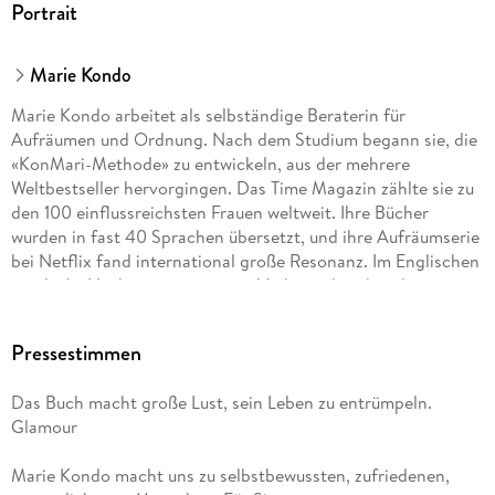
Portrait
Marie Kondo
Marie Kondo arbeitet als selbständige Beraterin für
Aufräumen und Ordnung. Nach dem Studium begann sie, die
«KonMari-Methode» zu entwickeln, aus der mehrere
Weltbestseller hervorgingen. Das Time Magazin zählte sie zu
den 100 einflussreichsten Frauen weltweit. Ihre Bücher
wurden in fast 40 Sprachen übersetzt, und ihre Aufräumserie
bei Netflix fand international große Resonanz. Im Englischen
wurde ihr Nachname sogar zum Verb: «to kondo» als
Synonym für «radikal aufräumen». Marie Kondo lebt mit ihrer
Familie in Japan.
Pressestimmen
Das Buch macht große Lust, sein Leben zu entrümpeln.
Glamour
Marie Kondo macht uns zu selbstbewussten, zufriedenen,