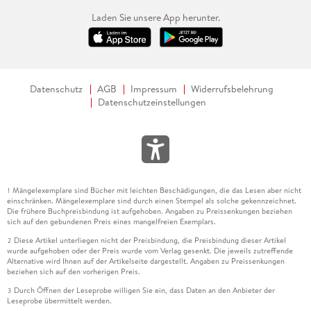
Laden Sie unsere App herunter.
Datenschutz
AGB
Impressum
Widerrufsbelehrung
Datenschutzeinstellungen
Mängelexemplare sind Bücher mit leichten Beschädigungen, die das Lesen aber nicht
1
einschränken. Mängelexemplare sind durch einen Stempel als solche gekennzeichnet.
Die frühere Buchpreisbindung ist aufgehoben. Angaben zu Preissenkungen beziehen
sich auf den gebundenen Preis eines mangelfreien Exemplars.
Diese Artikel unterliegen nicht der Preisbindung, die Preisbindung dieser Artikel
2
wurde aufgehoben oder der Preis wurde vom Verlag gesenkt. Die jeweils zutreffende
Alternative wird Ihnen auf der Artikelseite dargestellt. Angaben zu Preissenkungen
beziehen sich auf den vorherigen Preis.
Durch Öffnen der Leseprobe willigen Sie ein, dass Daten an den Anbieter der
3
Leseprobe übermittelt werden.