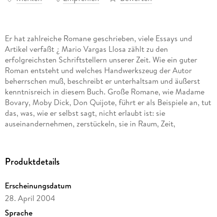
Er hat zahlreiche Romane geschrieben, viele Essays und
Artikel verfaßt ¿ Mario Vargas Llosa zählt zu den
erfolgreichsten Schriftstellern unserer Zeit. Wie ein guter
Roman entsteht und welches Handwerkszeug der Autor
beherrschen muß, beschreibt er unterhaltsam und äußerst
kenntnisreich in diesem Buch. Große Romane, wie Madame
Bovary, Moby Dick, Don Quijote, führt er als Beispiele an, tut
das, was, wie er selbst sagt, nicht erlaubt ist: sie
auseinandernehmen, zerstückeln, sie in Raum, Zeit,
Erzählerfiguren zergliedern. Um schließlich zu dem
zurückzukehren, was den guten Roman ausmacht: seine
Überzeugungskraft, die nicht zuletzt durch die Leidenschaft,
Produktdetails
Erscheinungsdatum
28. April 2004
Literarisch Interessierten, Schülern, Studenten, jedem wird
Sprache