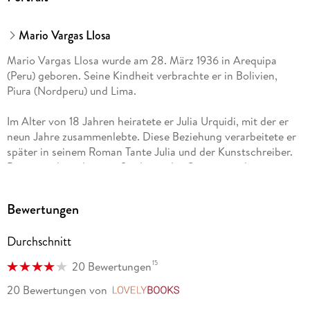
Mario Vargas Llosa
Mario Vargas Llosa wurde am 28. März 1936 in Arequipa
(Peru) geboren. Seine Kindheit verbrachte er in Bolivien,
Piura (Nordperu) und Lima.
Im Alter von 18 Jahren heiratete er Julia Urquidi, mit der er
neun Jahre zusammenlebte. Diese Beziehung verarbeitete er
später in seinem Roman Tante Julia und der Kunstschreiber.
Bereits während seines Studiums der Geistes- und
Rechtswissenschaften in Lima und Madrid (Promotion über
Gabriel García Márquez) schrieb er für verschiedene
Bewertungen
Zeitschriften und Zeitungen und veröffentlichte erste
Erzählungen. 1963 erschien sein erster Roman La ciudad y los
Durchschnitt
perros (dt. Die Stadt und die Hunde), der auf eigenen
Erfahrungen in der Kadettenanstalt Leoncio Prado in Lima
15
20 Bewertungen
beruht. Der Roman wurde in Spanien mehrfach
ausgezeichnet und in über 20 Sprachen übersetzt.
20 Bewertungen
von
LovelyBooks