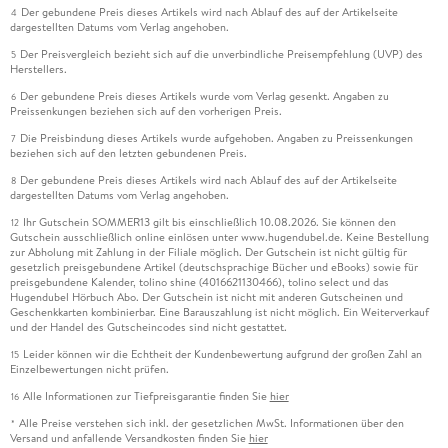
Der gebundene Preis dieses Artikels wird nach Ablauf des auf der Artikelseite
4
dargestellten Datums vom Verlag angehoben.
Der Preisvergleich bezieht sich auf die unverbindliche Preisempfehlung (UVP) des
5
Herstellers.
Der gebundene Preis dieses Artikels wurde vom Verlag gesenkt. Angaben zu
6
Preissenkungen beziehen sich auf den vorherigen Preis.
Die Preisbindung dieses Artikels wurde aufgehoben. Angaben zu Preissenkungen
7
beziehen sich auf den letzten gebundenen Preis.
Der gebundene Preis dieses Artikels wird nach Ablauf des auf der Artikelseite
8
dargestellten Datums vom Verlag angehoben.
Ihr Gutschein SOMMER13 gilt bis einschließlich 10.08.2026. Sie können den
12
Gutschein ausschließlich online einlösen unter www.hugendubel.de. Keine Bestellung
zur Abholung mit Zahlung in der Filiale möglich. Der Gutschein ist nicht gültig für
gesetzlich preisgebundene Artikel (deutschsprachige Bücher und eBooks) sowie für
preisgebundene Kalender, tolino shine (4016621130466), tolino select und das
Hugendubel Hörbuch Abo. Der Gutschein ist nicht mit anderen Gutscheinen und
Geschenkkarten kombinierbar. Eine Barauszahlung ist nicht möglich. Ein Weiterverkauf
und der Handel des Gutscheincodes sind nicht gestattet.
Leider können wir die Echtheit der Kundenbewertung aufgrund der großen Zahl an
15
Einzelbewertungen nicht prüfen.
Alle Informationen zur Tiefpreisgarantie finden Sie
hier
16
Alle Preise verstehen sich inkl. der gesetzlichen MwSt. Informationen über den
*
Versand und anfallende Versandkosten finden Sie
hier