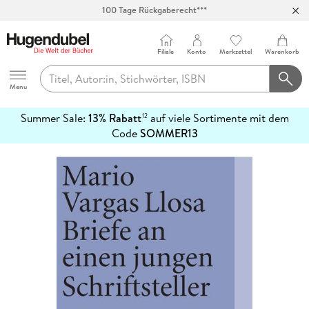
100 Tage Rückgaberecht***
Abholung in über 100 Filialen
Filiale
Konto
Merkzettel
Warenkorb
Hugendubel
Menu
Summer Sale:
13% Rabatt
auf viele Sortimente mit dem
12
mehr
Code
SOMMER13
erfahren