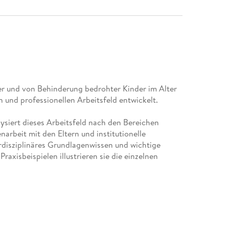
ter und von Behinderung bedrohter Kinder im Alter
n und professionellen Arbeitsfeld entwickelt.
ysiert dieses Arbeitsfeld nach den Bereichen
rbeit mit den Eltern und institutionelle
rdisziplinäres Grundlagenwissen und wichtige
raxisbeispielen illustrieren sie die einzelnen
ostik dem aktuellen Stand entsprechend
en aktualisiert.
der- und Heilpädagogik, Sozialpädagogik,