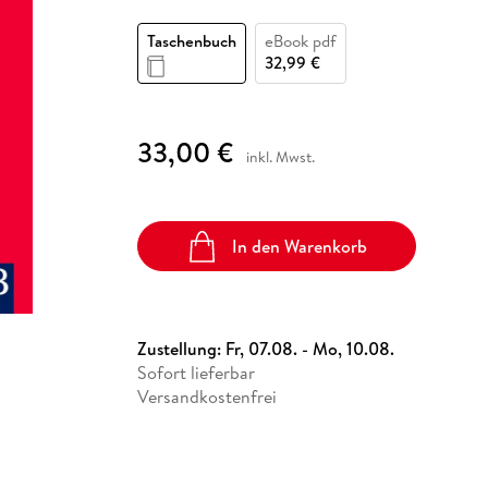
Fremdsprachige Bücher
n Lernhilfen
 Jugendbücher
eiber
Hörbuch Downloads im Bundle
cher
 Vergleich
 Puzzlezubehör
Lernen
New Adult
STABILO
Taschenbücher
Taschenbuch
eBook pdf
hilfen
hriller
 Backen
er
lender
Ratgeber
32,99 €
op
hriller
Romance
Sachbücher
33,00 €
precher:innen
inkl. Mwst.
Science Fiction
Fremdsprachige Bücher
In den Warenkorb
Zustellung:
Fr, 07.08. - Mo, 10.08.
Sofort lieferbar
Versandkostenfrei