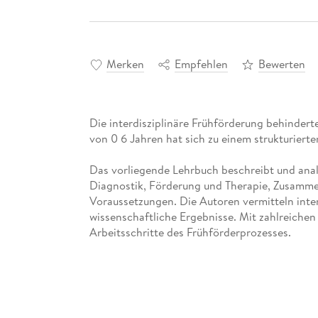
Merken
Empfehlen
Bewerten
Die interdisziplinäre Frühförderung behinder
von 0 6 Jahren hat sich zu einem strukturierte
Das vorliegende Lehrbuch beschreibt und anal
Diagnostik, Förderung und Therapie, Zusammena
Voraussetzungen. Die Autoren vermitteln inte
wissenschaftliche Ergebnisse. Mit zahlreichen P
Arbeitsschritte des Frühförderprozesses.
Für die 4. Auflage wurden die Teile zur Diagn
überarbeitet und ergänzt, einige andere Passag
Das Buch richtet sich an Studierende der Son