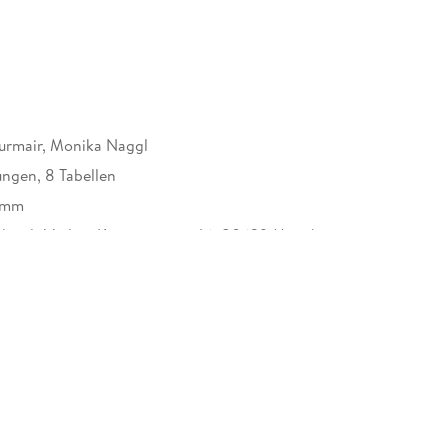
rühförderung, Leiterinnen und Leiter von
urmair, Monika Naggl
ungen, 8 Tabellen
8 mm
nhardt Verlag, Kemnatenstr. 46, 80639 München,
hardt-verlag.de
örderung? 26
ngebot 41