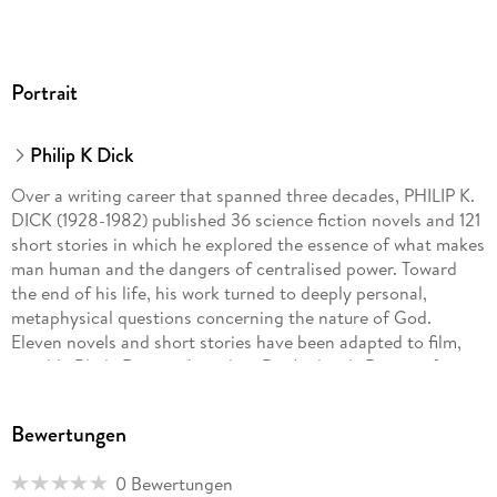
'Enter the Mind of a Genius . . . This collection of short
stories by Philip K. Dick are great, thought provoking, funny,
and some really frightening' Goodreads reviewer, ⭐ ⭐ ⭐ ⭐ ⭐
Portrait
'This blew my mind, and then some. The ideas and concepts
alone need five stars. What an amazing man' Goodreads
Philip K Dick
reviewer, ⭐ ⭐ ⭐ ⭐ ⭐
Over a writing career that spanned three decades, PHILIP K.
DICK (1928-1982) published 36 science fiction novels and 121
short stories in which he explored the essence of what makes
man human and the dangers of centralised power. Toward
the end of his life, his work turned to deeply personal,
metaphysical questions concerning the nature of God.
Eleven novels and short stories have been adapted to film,
notably Blade Runner (based on Do Androids Dream of
Electric Sheep?), Total Recall, Minority Report, and A
Scanner Darkly, as well as television's The Man in the High
Bewertungen
Castle. The recipient of critical acclaim and numerous awards
throughout his career, including the Hugo and John W.
0 Bewertungen
Campbell awards, Dick was inducted into the Science Fiction