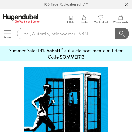
100 Tage Rückgaberecht***
Abholung in über 100 Filialen
Filiale
Konto
Merkzettel
Warenkorb
Hugendubel
Menu
Summer Sale:
13% Rabatt
auf viele Sortimente mit dem
12
mehr
Code
SOMMER13
erfahren