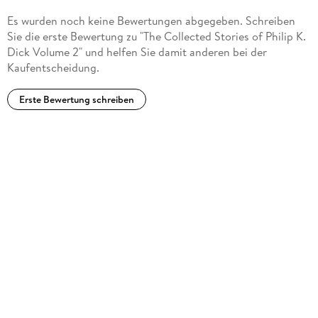
Hall of Fame in 2005, and between 2007 and 2009, the
Es wurden noch keine Bewertungen abgegeben. Schreiben
Library of America published a selection of his novels in
Sie die erste Bewertung zu "The Collected Stories of Philip K.
three volumes. His work has been translated into more than
Dick Volume 2" und helfen Sie damit anderen bei der
twenty-five languages.
Kaufentscheidung.
Erste Bewertung schreiben