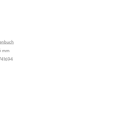
henbuch
5 mm
741694