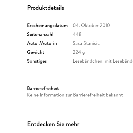
Produktdetails
Erscheinungsdatum
04. Oktober 2010
Seitenanzahl
448
Autor/Autorin
Sasa Stanisic
Gewicht
224 g
Sonstiges
Lesebändchen, mit Lesebän
Herstelleradresse
Penguin Random House Verl
Straße 28, 81673 München,
produktsicherheit@penguin
Barrierefreiheit
Keine Information zur Barrierefreiheit bekannt
Entdecken Sie mehr