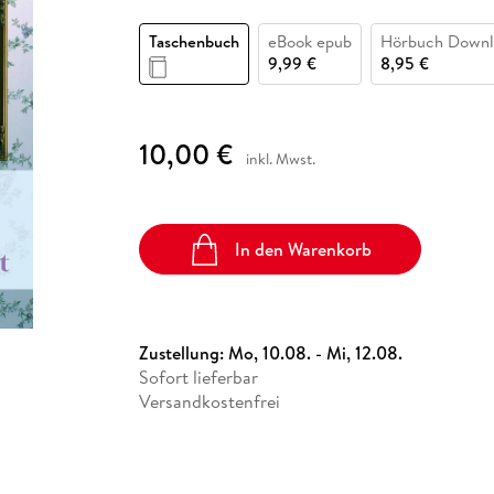
Fremdsprachige Bücher
n Lernhilfen
 Jugendbücher
eiber
Hörbuch Downloads im Bundle
cher
 Vergleich
 Puzzlezubehör
Lernen
New Adult
STABILO
Taschenbücher
Taschenbuch
eBook epub
Hörbuch Downl
hilfen
hriller
 Backen
er
lender
Ratgeber
9,99 €
8,95 €
op
hriller
Romance
Sachbücher
10,00 €
precher:innen
inkl. Mwst.
Science Fiction
Fremdsprachige Bücher
In den Warenkorb
Zustellung:
Mo, 10.08. - Mi, 12.08.
Sofort lieferbar
Versandkostenfrei