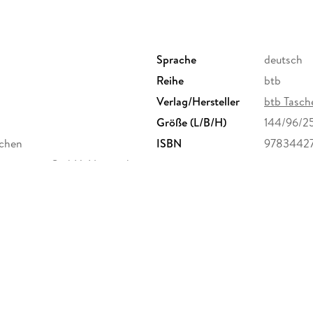
Sprache
deutsch
Reihe
btb
Verlag/Hersteller
btb Tasc
Größe (L/B/H)
144/96/2
dchen
ISBN
9783442
agsgruppe GmbH, Neumarkter
randomhouse.de