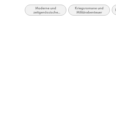
Moderne und
Kriegsromane und
zeitgenössische
Militärabenteuer
Belletristik: allgemein
und literarisch