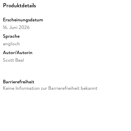
morphs and warps with language that consistently astounds,
Produktdetails
these pieces walk in step with the work of Ross Gay, Jeffrey
McDaniel, Denise Duhamel, and Jennifer L. Knox.
Erscheinungsdatum
16. Juni 2026
Sprache
englisch
Autor/Autorin
Scott Beal
Verlag/Hersteller
Dzanc Books
Barrierefreiheit
Produktart
Keine Information zur Barrierefreiheit bekannt
kartoniert
Gewicht
18 g
Größe (L/B/H)
229/152/13 mm