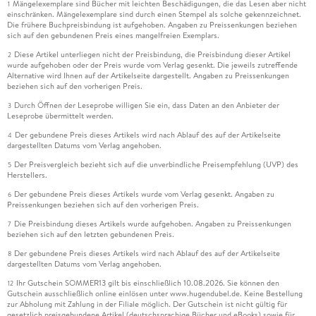
Mängelexemplare sind Bücher mit leichten Beschädigungen, die das Lesen aber nicht
1
einschränken. Mängelexemplare sind durch einen Stempel als solche gekennzeichnet.
Die frühere Buchpreisbindung ist aufgehoben. Angaben zu Preissenkungen beziehen
sich auf den gebundenen Preis eines mangelfreien Exemplars.
Diese Artikel unterliegen nicht der Preisbindung, die Preisbindung dieser Artikel
2
wurde aufgehoben oder der Preis wurde vom Verlag gesenkt. Die jeweils zutreffende
Alternative wird Ihnen auf der Artikelseite dargestellt. Angaben zu Preissenkungen
beziehen sich auf den vorherigen Preis.
Durch Öffnen der Leseprobe willigen Sie ein, dass Daten an den Anbieter der
3
Leseprobe übermittelt werden.
Der gebundene Preis dieses Artikels wird nach Ablauf des auf der Artikelseite
4
dargestellten Datums vom Verlag angehoben.
Der Preisvergleich bezieht sich auf die unverbindliche Preisempfehlung (UVP) des
5
Herstellers.
Der gebundene Preis dieses Artikels wurde vom Verlag gesenkt. Angaben zu
6
Preissenkungen beziehen sich auf den vorherigen Preis.
Die Preisbindung dieses Artikels wurde aufgehoben. Angaben zu Preissenkungen
7
beziehen sich auf den letzten gebundenen Preis.
Der gebundene Preis dieses Artikels wird nach Ablauf des auf der Artikelseite
8
dargestellten Datums vom Verlag angehoben.
Ihr Gutschein SOMMER13 gilt bis einschließlich 10.08.2026. Sie können den
12
Gutschein ausschließlich online einlösen unter www.hugendubel.de. Keine Bestellung
zur Abholung mit Zahlung in der Filiale möglich. Der Gutschein ist nicht gültig für
gesetzlich preisgebundene Artikel (deutschsprachige Bücher und eBooks) sowie für