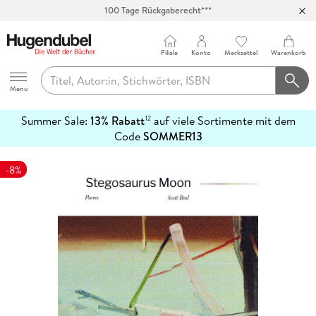
100 Tage Rückgaberecht***
Abholung in über 100 Filialen
Filiale
Konto
Merkzettel
Warenkorb
Hugendubel
Menu
Summer Sale:
13% Rabatt
auf viele Sortimente mit dem
12
mehr
Code
SOMMER13
erfahren
-8%