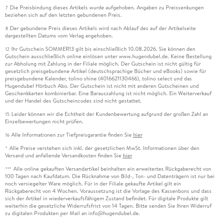
Die Preisbindung dieses Artikels wurde aufgehoben. Angaben zu Preissenkungen
7
beziehen sich auf den letzten gebundenen Preis.
Der gebundene Preis dieses Artikels wird nach Ablauf des auf der Artikelseite
8
dargestellten Datums vom Verlag angehoben.
Ihr Gutschein SOMMER13 gilt bis einschließlich 10.08.2026. Sie können den
12
Gutschein ausschließlich online einlösen unter www.hugendubel.de. Keine Bestellung
zur Abholung mit Zahlung in der Filiale möglich. Der Gutschein ist nicht gültig für
gesetzlich preisgebundene Artikel (deutschsprachige Bücher und eBooks) sowie für
preisgebundene Kalender, tolino shine (4016621130466), tolino select und das
Hugendubel Hörbuch Abo. Der Gutschein ist nicht mit anderen Gutscheinen und
Geschenkkarten kombinierbar. Eine Barauszahlung ist nicht möglich. Ein Weiterverkauf
und der Handel des Gutscheincodes sind nicht gestattet.
Leider können wir die Echtheit der Kundenbewertung aufgrund der großen Zahl an
15
Einzelbewertungen nicht prüfen.
Alle Informationen zur Tiefpreisgarantie finden Sie
hier
16
Alle Preise verstehen sich inkl. der gesetzlichen MwSt. Informationen über den
*
Versand und anfallende Versandkosten finden Sie
hier
Alle online gekauften Versandartikel beinhalten ein erweitertes Rückgaberecht von
***
100 Tagen nach Kaufdatum. Die Rücknahme von Bild-, Ton- und Datenträgern ist nur bei
noch versiegelter Ware möglich. Für in der Filiale gekaufte Artikel gilt ein
Rückgaberecht von 4 Wochen. Voraussetzung ist die Vorlage des Kassenbons und dass
sich der Artikel in wiederverkaufsfähigem Zustand befindet. Für digitale Produkte gilt
weiterhin die gesetzliche Widerrufsfrist von 14 Tagen. Bitte senden Sie Ihren Widerruf
zu digitalen Produkten per Mail an info@hugendubel.de.