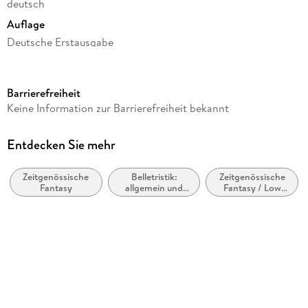
deutsch
Auflage
Deutsche Erstausgabe
Seitenanzahl
480
Barrierefreiheit
Reihe
Keine Information zur Barrierefreiheit bekannt
Mr. Parnassus' Heim für magisch Begabte, 1
Autor/Autorin
Entdecken Sie mehr
T. J. Klune
Zeitgenössische
Belletristik:
Zeitgenössische
Übersetzung
Fantasy
allgemein und
Fantasy / Low
Charlotte Lungstrass-Kapfer
literarisch, nicht
Fantasy
nach Genre
Verlag/Hersteller
Heyne Taschenbuch
Originaltitel
The House in the Cerulean Sea
Originalsprache