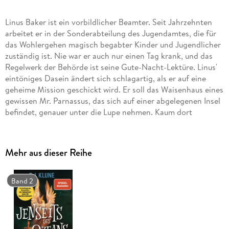
Linus Baker ist ein vorbildlicher Beamter. Seit Jahrzehnten
arbeitet er in der Sonderabteilung des Jugendamtes, die für
das Wohlergehen magisch begabter Kinder und Jugendlicher
zuständig ist. Nie war er auch nur einen Tag krank, und das
Regelwerk der Behörde ist seine Gute-Nacht-Lektüre. Linus'
eintöniges Dasein ändert sich schlagartig, als er auf eine
geheime Mission geschickt wird. Er soll das Waisenhaus eines
gewissen Mr. Parnassus, das sich auf einer abgelegenen Insel
befindet, genauer unter die Lupe nehmen. Kaum dort
angekommen, stellt Linus fest, dass Mr. Parnassus'
Schützlinge eher etwas speziell sind - einer von ihnen ist
möglicherweise sogar der Sohn des Teufels! In diesem Heim
Mehr aus dieser Reihe
kommt Linus mit seinem Regelwerk und seiner Vorliebe für
Vorschriften nicht weit, das merkt er schnell. Eher widerwillig
lässt er sich auf dieses magische Abenteuer ein, das ihn auf
Band 2
der Insel erwartet, und erfährt dabei die größte
Überraschung seines Lebens . . .