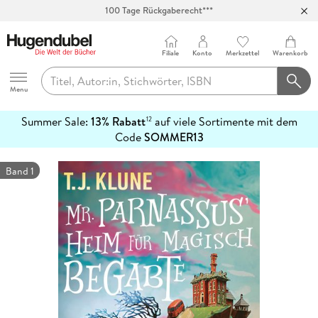
100 Tage Rückgaberecht***
Abholung in über 100 Filialen
Filiale
Konto
Merkzettel
Warenkorb
Hugendubel
Menu
Summer Sale:
13% Rabatt
auf viele Sortimente mit dem
12
mehr
Code
SOMMER13
erfahren
Band 1