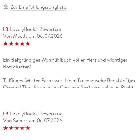
Zur Empfehlungsrangliste
LovelyBooks-Bewertung
Von Maydu
am
08.07.2026
Ein tiefgründiges Wohlfühlbuch voller Herz und wichtiger
Botschaften!
TJ Klunes "Mister Parnassus' Heim für magische Begabte" (im
Original The House in the Cerulean Sea) wird völlig zu Recht
als weltbester Bestseller gefeiert. Für mich ist es ein
absolutes Herzensbuch, das noch lange nachwirkt.Worum
geht es im Kern?Auf den ersten Blick wirkt die Geschichte
LovelyBooks-Bewertung
wie ein buntes, magisches Märchen. Doch schnell wird klar,
Von Sacura
am
06.07.2026
dass viel mehr dahintersteckt. Es ist ein unheimlich
tiefgründiges Buch über Vorurteile, Akzeptanz und die große
Frage, wer wir sein wollen.Was das Buch so besonders