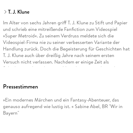
T. J. Klune
Im Alter von sechs Jahren griff T. J. Klune zu Stift und Papier
und schrieb eine mitreißende Fanfiction zum Videospiel
»Super Metroid«. Zu seinem Verdruss meldete sich die
Videospiel-Firma nie zu seiner verbesserten Variante der
Handlung zurück. Doch die Begeisterung für Geschichten hat
T. J. Klune auch über dreißig Jahre nach seinem ersten
Versuch nicht verlassen. Nachdem er einige Zeit als
Schadensregulierer bei einer Versicherung gearbeitet hat,
widmet er sich inzwischen ganz dem Schreiben. Für die
herausragende Darstellung queerer Figuren in seinen
Pressestimmen
Romanen wurde er mit dem Lambda Literary Award
ausgezeichnet. Mit seinem Roman »Mr. Parnassus' Heim für
»Ein modernes Märchen und ein Fantasy-Abenteuer, das
magisch Begabte« gelang T. J. Klune der Durchbruch als
genauso aufregend wie lustig ist. « Sabine Abel, BR "Wir in
international gefeierter Bestsellerautor.
Bayern"