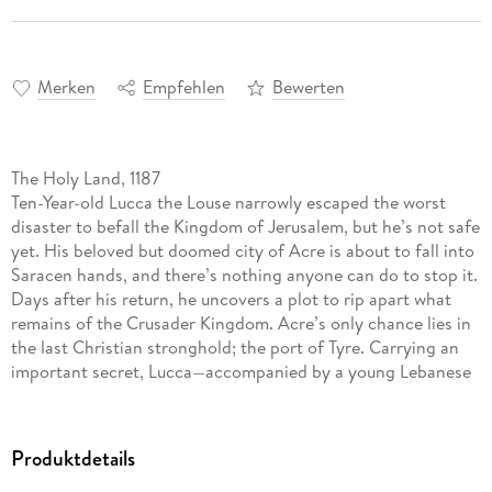
Merken
Empfehlen
Bewerten
The Holy Land, 1187
Ten-Year-old Lucca the Louse narrowly escaped the worst
disaster to befall the Kingdom of Jerusalem, but he’s not safe
yet. His beloved but doomed city of Acre is about to fall into
Saracen hands, and there’s nothing anyone can do to stop it.
Days after his return, he uncovers a plot to rip apart what
remains of the Crusader Kingdom. Acre’s only chance lies in
the last Christian stronghold; the port of Tyre. Carrying an
important secret, Lucca—accompanied by a young Lebanese
girl, a leprous nun, and a Hospitaler with a dark secret—must
make his way through bandit-infested wilderness to seek
help. Will he find assistance for those left behind, or will it be
Produktdetails
too little, too late?