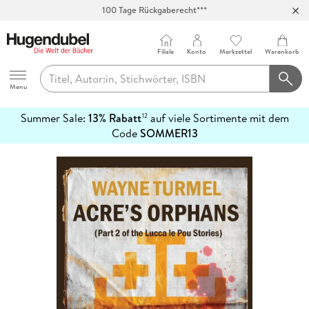
100 Tage Rückgaberecht***
Abholung in über 100 Filialen
Filiale
Konto
Merkzettel
Warenkorb
Hugendubel
Menu
Summer Sale:
13% Rabatt
auf viele Sortimente mit dem
12
mehr
Code
SOMMER13
erfahren