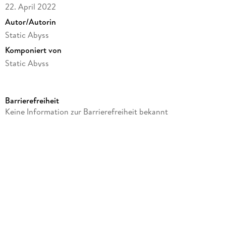
22. April 2022
Autor/Autorin
Static Abyss
Komponiert von
Static Abyss
Label
Edel Germany GmbH / Hamburg
Barrierefreiheit
Produktart
Keine Information zur Barrierefreiheit bekannt
Langspielplatte
Datenträger
LP (analog)
GTIN
0801056894618