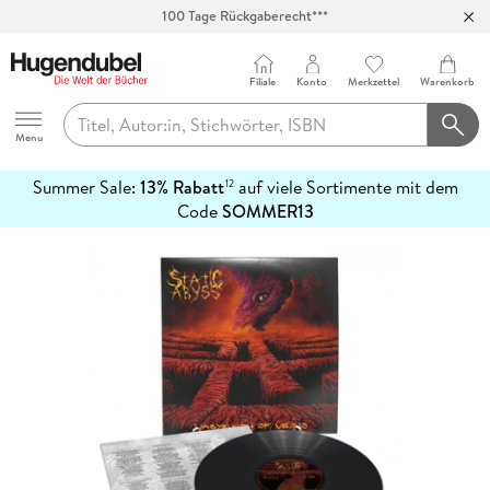
100 Tage Rückgaberecht***
Abholung in über 100 Filialen
Filiale
Konto
Merkzettel
Warenkorb
Hugendubel
Menu
Summer Sale:
13% Rabatt
auf viele Sortimente mit dem
12
mehr
Code
SOMMER13
erfahren