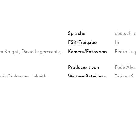
Sprache
deutsch, 
FSK-Freigabe
16
en Knight, David Lagercrantz,
Kamera/Fotos von
Pedro Lu
Produziert von
Fede Alva
errir Gudnason, Lakeith
Weitere Beteiligte
Tatiana S.
 Vicky Krieps, Cameron Britton,
ng
inment
Produktart
Blu-ray
Größe (L/B/H)
172/137/1