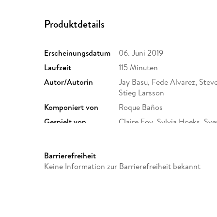
Produktdetails
Erscheinungsdatum
06. Juni 2019
Laufzeit
115 Minuten
Autor/Autorin
Jay Basu, Fede Alvarez, Stev
Stieg Larsson
Komponiert von
Roque Baños
Gespielt von
Claire Foy, Sylvia Hoeks, Sv
Stanfield, Stephen Merchant,
Mikael Persbrandt, Claes Ba
Barrierefreiheit
Studio/Vertrieb
Sony Pictures Home Enterta
Keine Information zur Barrierefreiheit bekannt
Gewicht
80 g
GTIN
4030521753525