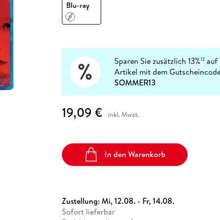
Fremdsprachige Bücher
Blu-ray
n Lernhilfen
 Jugendbücher
eiber
Hörbuch Downloads im Bundle
cher
 Vergleich
 Puzzlezubehör
Lernen
New Adult
STABILO
Taschenbücher
hilfen
hriller
 Backen
er
lender
Ratgeber
op
hriller
Romance
Sachbücher
Sparen Sie zusätzlich 13%
auf 
12
precher:innen
Artikel mit dem Gutscheincode
Science Fiction
SOMMER13
Fremdsprachige Bücher
19,09 €
inkl. Mwst.
In den Warenkorb
Zustellung:
Mi, 12.08. - Fr, 14.08.
Sofort lieferbar