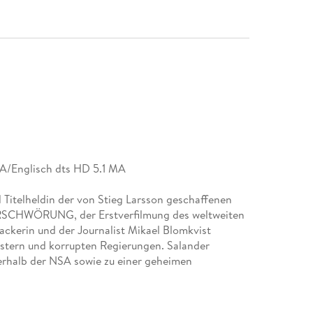
A/Englisch dts HD 5.1 MA
nd Titelheldin der von Stieg Larsson geschaffenen
VERSCHWÖRUNG, der Erstverfilmung des weltweiten
Hackerin und der Journalist Mikael Blomkvist
stern und korrupten Regierungen. Salander
erhalb der NSA sowie zu einer geheimen
mächtige Feinde.