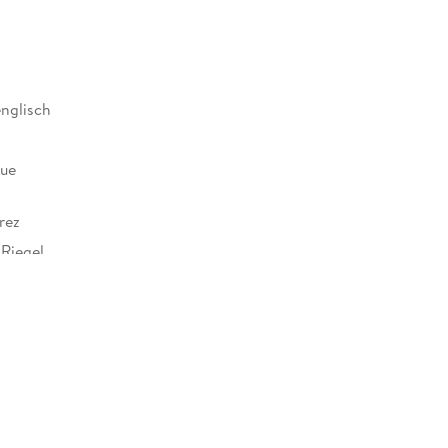
englisch
que
rez
 Riegel
2 mm