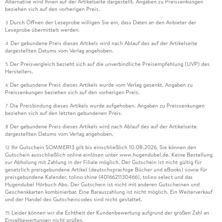
Alternative wird Ihnen auf der Artikelseite dargestellt. Angaben zu Preissenkungen
beziehen sich auf den vorherigen Preis.
Durch Öffnen der Leseprobe willigen Sie ein, dass Daten an den Anbieter der
3
Leseprobe übermittelt werden.
Der gebundene Preis dieses Artikels wird nach Ablauf des auf der Artikelseite
4
dargestellten Datums vom Verlag angehoben.
Der Preisvergleich bezieht sich auf die unverbindliche Preisempfehlung (UVP) des
5
Herstellers.
Der gebundene Preis dieses Artikels wurde vom Verlag gesenkt. Angaben zu
6
Preissenkungen beziehen sich auf den vorherigen Preis.
Die Preisbindung dieses Artikels wurde aufgehoben. Angaben zu Preissenkungen
7
beziehen sich auf den letzten gebundenen Preis.
Der gebundene Preis dieses Artikels wird nach Ablauf des auf der Artikelseite
8
dargestellten Datums vom Verlag angehoben.
Ihr Gutschein SOMMER13 gilt bis einschließlich 10.08.2026. Sie können den
12
Gutschein ausschließlich online einlösen unter www.hugendubel.de. Keine Bestellung
zur Abholung mit Zahlung in der Filiale möglich. Der Gutschein ist nicht gültig für
gesetzlich preisgebundene Artikel (deutschsprachige Bücher und eBooks) sowie für
preisgebundene Kalender, tolino shine (4016621130466), tolino select und das
Hugendubel Hörbuch Abo. Der Gutschein ist nicht mit anderen Gutscheinen und
Geschenkkarten kombinierbar. Eine Barauszahlung ist nicht möglich. Ein Weiterverkauf
und der Handel des Gutscheincodes sind nicht gestattet.
Leider können wir die Echtheit der Kundenbewertung aufgrund der großen Zahl an
15
Einzelbewertungen nicht prüfen.