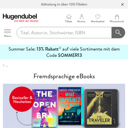
Abholung in über 100 Filialen
Filiale
Konto
Merkzettel
Warenkorb
Hugendubel
Menu
Summer Sale:
13% Rabatt
auf viele Sortimente mit dem
12
mehr
Code
SOMMER13
erfahren
…
Fremdsprachige eBooks