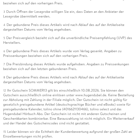
beziehen sich auf den vorherigen Preis.
Durch Öffnen der Leseprobe willigen Sie ein, dass Daten an den Anbieter der
3
Leseprobe übermittelt werden.
Der gebundene Preis dieses Artikels wird nach Ablauf des auf der Artikelseite
4
dargestellten Datums vom Verlag angehoben.
Der Preisvergleich bezieht sich auf die unverbindliche Preisempfehlung (UVP) des
5
Herstellers.
Der gebundene Preis dieses Artikels wurde vom Verlag gesenkt. Angaben zu
6
Preissenkungen beziehen sich auf den vorherigen Preis.
Die Preisbindung dieses Artikels wurde aufgehoben. Angaben zu Preissenkungen
7
beziehen sich auf den letzten gebundenen Preis.
Der gebundene Preis dieses Artikels wird nach Ablauf des auf der Artikelseite
8
dargestellten Datums vom Verlag angehoben.
Ihr Gutschein SOMMER13 gilt bis einschließlich 10.08.2026. Sie können den
12
Gutschein ausschließlich online einlösen unter www.hugendubel.de. Keine Bestellung
zur Abholung mit Zahlung in der Filiale möglich. Der Gutschein ist nicht gültig für
gesetzlich preisgebundene Artikel (deutschsprachige Bücher und eBooks) sowie für
preisgebundene Kalender, tolino shine (4016621130466), tolino select und das
Hugendubel Hörbuch Abo. Der Gutschein ist nicht mit anderen Gutscheinen und
Geschenkkarten kombinierbar. Eine Barauszahlung ist nicht möglich. Ein Weiterverkauf
und der Handel des Gutscheincodes sind nicht gestattet.
Leider können wir die Echtheit der Kundenbewertung aufgrund der großen Zahl an
15
Einzelbewertungen nicht prüfen.