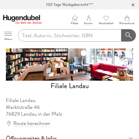
100 Tage Rückgaberecht***
Abholung in über 100 Filialen
Filiale
Konto
Merkzettel
Warenkorb
Hugendubel
Menu
Filiale Landau
Filiale Landau
Marktstraße
46
76829
Landau in der Pfalz
Route berechnen
Öffnungszeiten & Infos