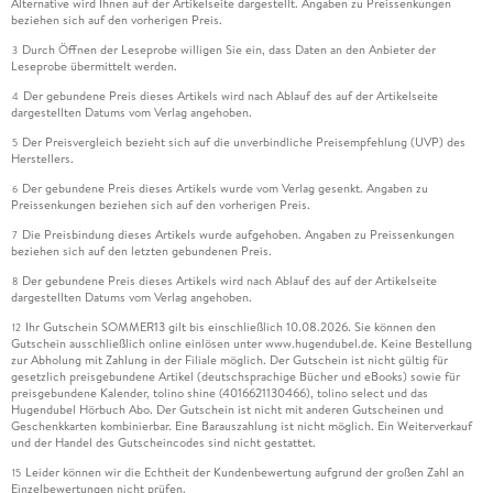
Alternative wird Ihnen auf der Artikelseite dargestellt. Angaben zu Preissenkungen
beziehen sich auf den vorherigen Preis.
Durch Öffnen der Leseprobe willigen Sie ein, dass Daten an den Anbieter der
3
Leseprobe übermittelt werden.
Der gebundene Preis dieses Artikels wird nach Ablauf des auf der Artikelseite
4
dargestellten Datums vom Verlag angehoben.
Der Preisvergleich bezieht sich auf die unverbindliche Preisempfehlung (UVP) des
5
Herstellers.
Der gebundene Preis dieses Artikels wurde vom Verlag gesenkt. Angaben zu
6
Preissenkungen beziehen sich auf den vorherigen Preis.
Die Preisbindung dieses Artikels wurde aufgehoben. Angaben zu Preissenkungen
7
beziehen sich auf den letzten gebundenen Preis.
Der gebundene Preis dieses Artikels wird nach Ablauf des auf der Artikelseite
8
dargestellten Datums vom Verlag angehoben.
Ihr Gutschein SOMMER13 gilt bis einschließlich 10.08.2026. Sie können den
12
Gutschein ausschließlich online einlösen unter www.hugendubel.de. Keine Bestellung
zur Abholung mit Zahlung in der Filiale möglich. Der Gutschein ist nicht gültig für
gesetzlich preisgebundene Artikel (deutschsprachige Bücher und eBooks) sowie für
preisgebundene Kalender, tolino shine (4016621130466), tolino select und das
Hugendubel Hörbuch Abo. Der Gutschein ist nicht mit anderen Gutscheinen und
Geschenkkarten kombinierbar. Eine Barauszahlung ist nicht möglich. Ein Weiterverkauf
und der Handel des Gutscheincodes sind nicht gestattet.
Leider können wir die Echtheit der Kundenbewertung aufgrund der großen Zahl an
15
Einzelbewertungen nicht prüfen.