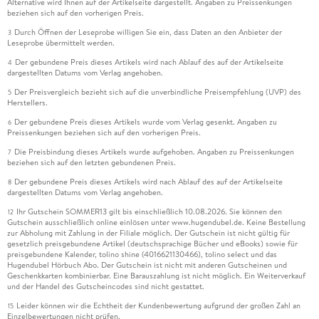
Alternative wird Ihnen auf der Artikelseite dargestellt. Angaben zu Preissenkungen
beziehen sich auf den vorherigen Preis.
Durch Öffnen der Leseprobe willigen Sie ein, dass Daten an den Anbieter der
3
Leseprobe übermittelt werden.
Der gebundene Preis dieses Artikels wird nach Ablauf des auf der Artikelseite
4
dargestellten Datums vom Verlag angehoben.
Der Preisvergleich bezieht sich auf die unverbindliche Preisempfehlung (UVP) des
5
Herstellers.
Der gebundene Preis dieses Artikels wurde vom Verlag gesenkt. Angaben zu
6
Preissenkungen beziehen sich auf den vorherigen Preis.
Die Preisbindung dieses Artikels wurde aufgehoben. Angaben zu Preissenkungen
7
beziehen sich auf den letzten gebundenen Preis.
Der gebundene Preis dieses Artikels wird nach Ablauf des auf der Artikelseite
8
dargestellten Datums vom Verlag angehoben.
Ihr Gutschein SOMMER13 gilt bis einschließlich 10.08.2026. Sie können den
12
Gutschein ausschließlich online einlösen unter www.hugendubel.de. Keine Bestellung
zur Abholung mit Zahlung in der Filiale möglich. Der Gutschein ist nicht gültig für
gesetzlich preisgebundene Artikel (deutschsprachige Bücher und eBooks) sowie für
preisgebundene Kalender, tolino shine (4016621130466), tolino select und das
Hugendubel Hörbuch Abo. Der Gutschein ist nicht mit anderen Gutscheinen und
Geschenkkarten kombinierbar. Eine Barauszahlung ist nicht möglich. Ein Weiterverkauf
und der Handel des Gutscheincodes sind nicht gestattet.
Leider können wir die Echtheit der Kundenbewertung aufgrund der großen Zahl an
15
Einzelbewertungen nicht prüfen.