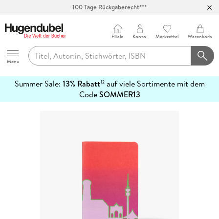
100 Tage Rückgaberecht***
Abholung in über 100 Filialen
Filiale
Konto
Merkzettel
Warenkorb
Hugendubel
Menu
Summer Sale:
13% Rabatt
auf viele Sortimente mit dem
12
mehr
Code
SOMMER13
erfahren