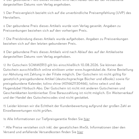
dargestellten Datums vom Verlag angehoben.
Der Preisvergleich bezieht sich auf die unverbindliche Preisempfehlung (UVP) des
5
Herstellers.
Der gebundene Preis dieses Artikels wurde vom Verlag gesenkt. Angaben zu
6
Preissenkungen beziehen sich auf den vorherigen Preis.
Die Preisbindung dieses Artikels wurde aufgehoben. Angaben zu Preissenkungen
7
beziehen sich auf den letzten gebundenen Preis.
Der gebundene Preis dieses Artikels wird nach Ablauf des auf der Artikelseite
8
dargestellten Datums vom Verlag angehoben.
Ihr Gutschein SOMMER13 gilt bis einschließlich 10.08.2026. Sie können den
12
Gutschein ausschließlich online einlösen unter www.hugendubel.de. Keine Bestellung
zur Abholung mit Zahlung in der Filiale möglich. Der Gutschein ist nicht gültig für
gesetzlich preisgebundene Artikel (deutschsprachige Bücher und eBooks) sowie für
preisgebundene Kalender, tolino shine (4016621130466), tolino select und das
Hugendubel Hörbuch Abo. Der Gutschein ist nicht mit anderen Gutscheinen und
Geschenkkarten kombinierbar. Eine Barauszahlung ist nicht möglich. Ein Weiterverkauf
und der Handel des Gutscheincodes sind nicht gestattet.
Leider können wir die Echtheit der Kundenbewertung aufgrund der großen Zahl an
15
Einzelbewertungen nicht prüfen.
Alle Informationen zur Tiefpreisgarantie finden Sie
hier
16
Alle Preise verstehen sich inkl. der gesetzlichen MwSt. Informationen über den
*
Versand und anfallende Versandkosten finden Sie
hier