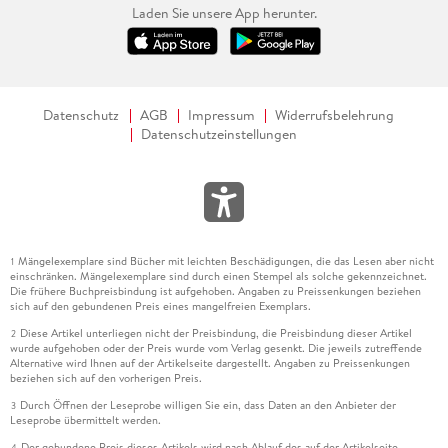
Laden Sie unsere App herunter.
Datenschutz
AGB
Impressum
Widerrufsbelehrung
Datenschutzeinstellungen
Mängelexemplare sind Bücher mit leichten Beschädigungen, die das Lesen aber nicht
1
einschränken. Mängelexemplare sind durch einen Stempel als solche gekennzeichnet.
Die frühere Buchpreisbindung ist aufgehoben. Angaben zu Preissenkungen beziehen
sich auf den gebundenen Preis eines mangelfreien Exemplars.
Diese Artikel unterliegen nicht der Preisbindung, die Preisbindung dieser Artikel
2
wurde aufgehoben oder der Preis wurde vom Verlag gesenkt. Die jeweils zutreffende
Alternative wird Ihnen auf der Artikelseite dargestellt. Angaben zu Preissenkungen
beziehen sich auf den vorherigen Preis.
Durch Öffnen der Leseprobe willigen Sie ein, dass Daten an den Anbieter der
3
Leseprobe übermittelt werden.
Der gebundene Preis dieses Artikels wird nach Ablauf des auf der Artikelseite
4