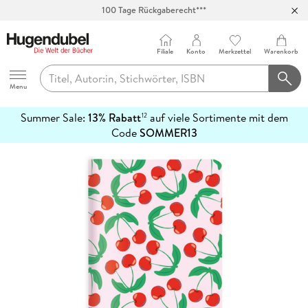
100 Tage Rückgaberecht***
Abholung in über 100 Filialen
Filiale
Konto
Merkzettel
Warenkorb
Hugendubel
Menu
Summer Sale:
13% Rabatt
auf viele Sortimente mit dem
12
mehr
Code
SOMMER13
erfahren