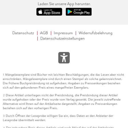
Laden Sie unsere App herunter.
Datenschutz
AGB
Impressum
Widerrufsbelehrung
Datenschutzeinstellungen
Mängelexemplare sind Bücher mit leichten Beschädigungen, die das Lesen aber nicht
1
einschränken. Mängelexemplare sind durch einen Stempel als solche gekennzeichnet.
Die frühere Buchpreisbindung ist aufgehoben. Angaben zu Preissenkungen beziehen
sich auf den gebundenen Preis eines mangelfreien Exemplars.
Diese Artikel unterliegen nicht der Preisbindung, die Preisbindung dieser Artikel
2
wurde aufgehoben oder der Preis wurde vom Verlag gesenkt. Die jeweils zutreffende
Alternative wird Ihnen auf der Artikelseite dargestellt. Angaben zu Preissenkungen
beziehen sich auf den vorherigen Preis.
Durch Öffnen der Leseprobe willigen Sie ein, dass Daten an den Anbieter der
3
Leseprobe übermittelt werden.
Der gebundene Preis dieses Artikels wird nach Ablauf des auf der Artikelseite
4