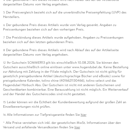
dargestellten Datums vom Verlag angehoben.
Der Preisvergleich bezieht sich auf die unverbindliche Preisempfehlung (UVP) des
5
Herstellers.
Der gebundene Preis dieses Artikels wurde vom Verlag gesenkt. Angaben zu
6
Preissenkungen beziehen sich auf den vorherigen Preis.
Die Preisbindung dieses Artikels wurde aufgehoben. Angaben zu Preissenkungen
7
beziehen sich auf den letzten gebundenen Preis.
Der gebundene Preis dieses Artikels wird nach Ablauf des auf der Artikelseite
8
dargestellten Datums vom Verlag angehoben.
Ihr Gutschein SOMMER13 gilt bis einschließlich 10.08.2026. Sie können den
12
Gutschein ausschließlich online einlösen unter www.hugendubel.de. Keine Bestellung
zur Abholung mit Zahlung in der Filiale möglich. Der Gutschein ist nicht gültig für
gesetzlich preisgebundene Artikel (deutschsprachige Bücher und eBooks) sowie für
preisgebundene Kalender, tolino shine (4016621130466), tolino select und das
Hugendubel Hörbuch Abo. Der Gutschein ist nicht mit anderen Gutscheinen und
Geschenkkarten kombinierbar. Eine Barauszahlung ist nicht möglich. Ein Weiterverkauf
und der Handel des Gutscheincodes sind nicht gestattet.
Leider können wir die Echtheit der Kundenbewertung aufgrund der großen Zahl an
15
Einzelbewertungen nicht prüfen.
Alle Informationen zur Tiefpreisgarantie finden Sie
hier
16
Alle Preise verstehen sich inkl. der gesetzlichen MwSt. Informationen über den
*
Versand und anfallende Versandkosten finden Sie
hier