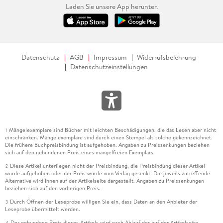
Laden Sie unsere App herunter.
Datenschutz
AGB
Impressum
Widerrufsbelehrung
Datenschutzeinstellungen
Mängelexemplare sind Bücher mit leichten Beschädigungen, die das Lesen aber nicht
1
einschränken. Mängelexemplare sind durch einen Stempel als solche gekennzeichnet.
Die frühere Buchpreisbindung ist aufgehoben. Angaben zu Preissenkungen beziehen
sich auf den gebundenen Preis eines mangelfreien Exemplars.
Diese Artikel unterliegen nicht der Preisbindung, die Preisbindung dieser Artikel
2
wurde aufgehoben oder der Preis wurde vom Verlag gesenkt. Die jeweils zutreffende
Alternative wird Ihnen auf der Artikelseite dargestellt. Angaben zu Preissenkungen
beziehen sich auf den vorherigen Preis.
Durch Öffnen der Leseprobe willigen Sie ein, dass Daten an den Anbieter der
3
Leseprobe übermittelt werden.
Der gebundene Preis dieses Artikels wird nach Ablauf des auf der Artikelseite
4