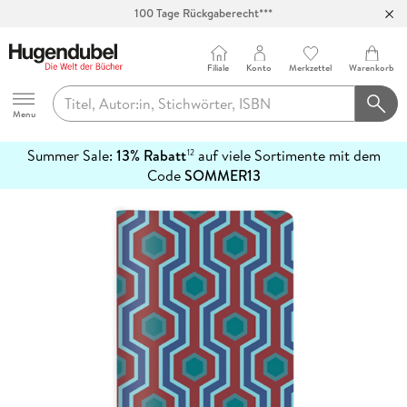
100 Tage Rückgaberecht***
Abholung in über 100 Filialen
Filiale
Konto
Merkzettel
Warenkorb
Hugendubel
Menu
Summer Sale:
13% Rabatt
auf viele Sortimente mit dem
12
mehr
Code
SOMMER13
erfahren