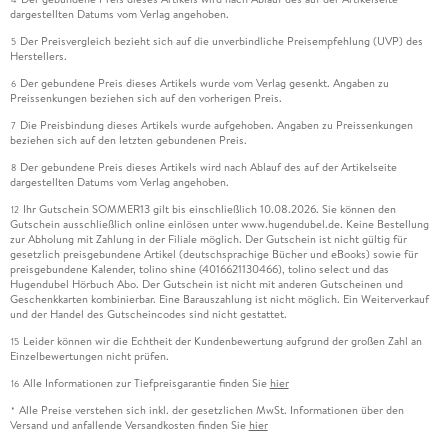
dargestellten Datums vom Verlag angehoben.
Der Preisvergleich bezieht sich auf die unverbindliche Preisempfehlung (UVP) des
5
Herstellers.
Der gebundene Preis dieses Artikels wurde vom Verlag gesenkt. Angaben zu
6
Preissenkungen beziehen sich auf den vorherigen Preis.
Die Preisbindung dieses Artikels wurde aufgehoben. Angaben zu Preissenkungen
7
beziehen sich auf den letzten gebundenen Preis.
Der gebundene Preis dieses Artikels wird nach Ablauf des auf der Artikelseite
8
dargestellten Datums vom Verlag angehoben.
Ihr Gutschein SOMMER13 gilt bis einschließlich 10.08.2026. Sie können den
12
Gutschein ausschließlich online einlösen unter www.hugendubel.de. Keine Bestellung
zur Abholung mit Zahlung in der Filiale möglich. Der Gutschein ist nicht gültig für
gesetzlich preisgebundene Artikel (deutschsprachige Bücher und eBooks) sowie für
preisgebundene Kalender, tolino shine (4016621130466), tolino select und das
Hugendubel Hörbuch Abo. Der Gutschein ist nicht mit anderen Gutscheinen und
Geschenkkarten kombinierbar. Eine Barauszahlung ist nicht möglich. Ein Weiterverkauf
und der Handel des Gutscheincodes sind nicht gestattet.
Leider können wir die Echtheit der Kundenbewertung aufgrund der großen Zahl an
15
Einzelbewertungen nicht prüfen.
Alle Informationen zur Tiefpreisgarantie finden Sie
hier
16
Alle Preise verstehen sich inkl. der gesetzlichen MwSt. Informationen über den
*
Versand und anfallende Versandkosten finden Sie
hier