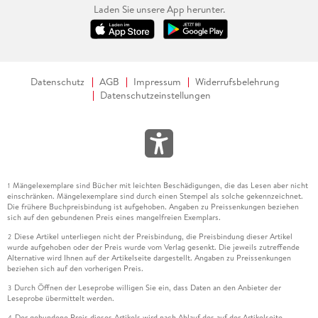
Laden Sie unsere App herunter.
Datenschutz
AGB
Impressum
Widerrufsbelehrung
Datenschutzeinstellungen
Mängelexemplare sind Bücher mit leichten Beschädigungen, die das Lesen aber nicht
1
einschränken. Mängelexemplare sind durch einen Stempel als solche gekennzeichnet.
Die frühere Buchpreisbindung ist aufgehoben. Angaben zu Preissenkungen beziehen
sich auf den gebundenen Preis eines mangelfreien Exemplars.
Diese Artikel unterliegen nicht der Preisbindung, die Preisbindung dieser Artikel
2
wurde aufgehoben oder der Preis wurde vom Verlag gesenkt. Die jeweils zutreffende
Alternative wird Ihnen auf der Artikelseite dargestellt. Angaben zu Preissenkungen
beziehen sich auf den vorherigen Preis.
Durch Öffnen der Leseprobe willigen Sie ein, dass Daten an den Anbieter der
3
Leseprobe übermittelt werden.
Der gebundene Preis dieses Artikels wird nach Ablauf des auf der Artikelseite
4