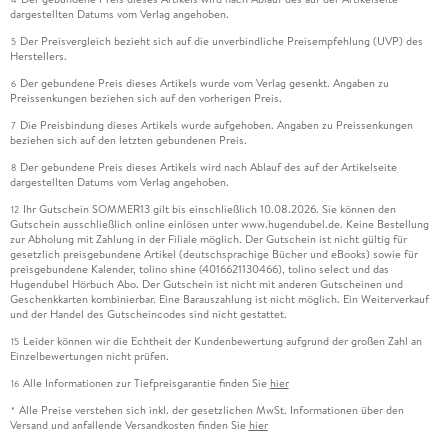
dargestellten Datums vom Verlag angehoben.
Der Preisvergleich bezieht sich auf die unverbindliche Preisempfehlung (UVP) des
5
Herstellers.
Der gebundene Preis dieses Artikels wurde vom Verlag gesenkt. Angaben zu
6
Preissenkungen beziehen sich auf den vorherigen Preis.
Die Preisbindung dieses Artikels wurde aufgehoben. Angaben zu Preissenkungen
7
beziehen sich auf den letzten gebundenen Preis.
Der gebundene Preis dieses Artikels wird nach Ablauf des auf der Artikelseite
8
dargestellten Datums vom Verlag angehoben.
Ihr Gutschein SOMMER13 gilt bis einschließlich 10.08.2026. Sie können den
12
Gutschein ausschließlich online einlösen unter www.hugendubel.de. Keine Bestellung
zur Abholung mit Zahlung in der Filiale möglich. Der Gutschein ist nicht gültig für
gesetzlich preisgebundene Artikel (deutschsprachige Bücher und eBooks) sowie für
preisgebundene Kalender, tolino shine (4016621130466), tolino select und das
Hugendubel Hörbuch Abo. Der Gutschein ist nicht mit anderen Gutscheinen und
Geschenkkarten kombinierbar. Eine Barauszahlung ist nicht möglich. Ein Weiterverkauf
und der Handel des Gutscheincodes sind nicht gestattet.
Leider können wir die Echtheit der Kundenbewertung aufgrund der großen Zahl an
15
Einzelbewertungen nicht prüfen.
Alle Informationen zur Tiefpreisgarantie finden Sie
hier
16
Alle Preise verstehen sich inkl. der gesetzlichen MwSt. Informationen über den
*
Versand und anfallende Versandkosten finden Sie
hier