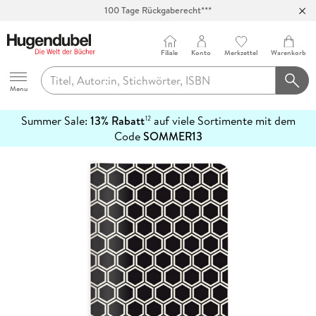
100 Tage Rückgaberecht***
Abholung in über 100 Filialen
Filiale
Konto
Merkzettel
Warenkorb
Hugendubel
Menu
Summer Sale:
13% Rabatt
auf viele Sortimente mit dem
12
mehr
Code
SOMMER13
erfahren