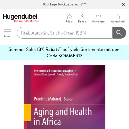
100 Tage Rückgaberecht***
Abholung in über 100 Filialen
Filiale
Konto
Merkzettel
Warenkorb
Hugendubel
Menu
Summer Sale:
13% Rabatt
auf viele Sortimente mit dem
12
mehr
Code
SOMMER13
erfahren