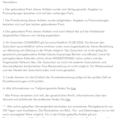
Herstellers.
Der gebundene Preis dieses Artikels wurde vom Verlag gesenkt. Angaben zu
6
Preissenkungen beziehen sich auf den vorherigen Preis.
Die Preisbindung dieses Artikels wurde aufgehoben. Angaben zu Preissenkungen
7
beziehen sich auf den letzten gebundenen Preis.
Der gebundene Preis dieses Artikels wird nach Ablauf des auf der Artikelseite
8
dargestellten Datums vom Verlag angehoben.
Ihr Gutschein SOMMER13 gilt bis einschließlich 10.08.2026. Sie können den
12
Gutschein ausschließlich online einlösen unter www.hugendubel.de. Keine Bestellung
zur Abholung mit Zahlung in der Filiale möglich. Der Gutschein ist nicht gültig für
gesetzlich preisgebundene Artikel (deutschsprachige Bücher und eBooks) sowie für
preisgebundene Kalender, tolino shine (4016621130466), tolino select und das
Hugendubel Hörbuch Abo. Der Gutschein ist nicht mit anderen Gutscheinen und
Geschenkkarten kombinierbar. Eine Barauszahlung ist nicht möglich. Ein Weiterverkauf
und der Handel des Gutscheincodes sind nicht gestattet.
Leider können wir die Echtheit der Kundenbewertung aufgrund der großen Zahl an
15
Einzelbewertungen nicht prüfen.
Alle Informationen zur Tiefpreisgarantie finden Sie
hier
16
Alle Preise verstehen sich inkl. der gesetzlichen MwSt. Informationen über den
*
Versand und anfallende Versandkosten finden Sie
hier
Alle online gekauften Versandartikel beinhalten ein erweitertes Rückgaberecht von
***
100 Tagen nach Kaufdatum. Die Rücknahme von Bild-, Ton- und Datenträgern ist nur bei
noch versiegelter Ware möglich. Für in der Filiale gekaufte Artikel gilt ein