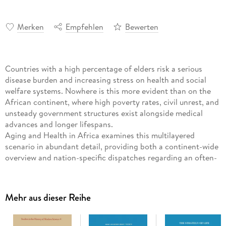
Merken
Empfehlen
Bewerten
Countries with a high percentage of elders risk a serious
disease burden and increasing stress on health and social
welfare systems. Nowhere is this more evident than on the
African continent, where high poverty rates, civil unrest, and
unsteady government structures exist alongside medical
advances and longer lifespans.
Aging and Health in Africa examines this multilayered
scenario in abundant detail, providing both a continent-wide
overview and nation-specific dispatches regarding an often-
marginalized population. The book s demographic and
socioeconomic profile of elders clarifies the connection
between aging and health, and offers keys to better
Mehr aus dieser Reihe
understanding our aging planet. Current and emerging
policies and programs to improve health promotion and
health care for older people are critiqued, and the author