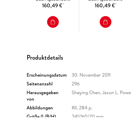
160,49 €
160,49 €
*
*
Produktdetails
Erscheinungsdatum
30. November 2011
Seitenanzahl
296
Herausgegeben
Sheying Chen, Jason L. Powel
von
Abbildungen
XII, 284 p.
Größe (L/B/H)
241/160/20 mm
Herstelleradresse
Springer Nature Customer S