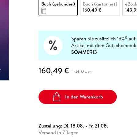
Fremdsprachige Bücher
Buch (gebunden)
Buch (kartoniert)
eBook
n Lernhilfen
 Jugendbücher
eiber
Hörbuch Downloads im Bundle
cher
 Vergleich
 Puzzlezubehör
Lernen
New Adult
STABILO
160,49 €
149,9
Taschenbücher
hilfen
hriller
 Backen
er
lender
Ratgeber
op
hriller
Romance
Sachbücher
Sparen Sie zusätzlich 13%
auf 
12
precher:innen
Artikel mit dem Gutscheincode
Science Fiction
SOMMER13
Fremdsprachige Bücher
160,49 €
inkl. Mwst.
In den Warenkorb
Zustellung:
Di, 18.08. - Fr, 21.08.
Versand in 7 Tagen