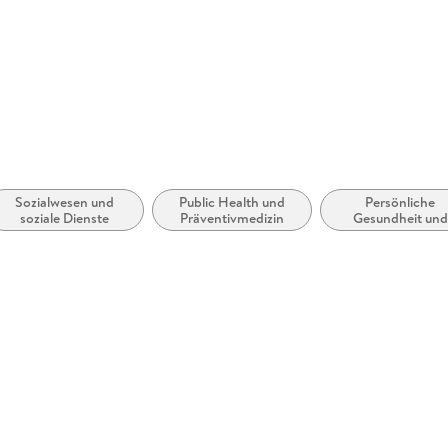
erg,
ure.com
Sozialwesen und
Public Health und
Persönliche
soziale Dienste
Präventivmedizin
Gesundheit und
Gesundheitswesen
Gesundheitserzieh