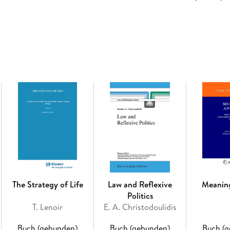
to establish an adequate social security and se
fluctuations in the total dependency ratio. T
country will reach a higher dependent burden e
previously forecast. (4) The government's fertil
implementation has a strong influence on the 
with more elderly people a conflict arises bet
yet maintain a balanced age structure (Peng a
factors means that the increased aging popula
Chinese social policy makers. There is a chron
make sense of social policy in its relationship
human aging grounded in an analysis of econom
and urban spaces. Such analysis of China will 
empirical approaches. The book will also disc
family care, pensions, and mental health. The 
researchers to provide discussions of critical
impact in China.
The Strategy of Life
Law and Reflexive
Meanin
Politics
T. Lenoir
E. A. Christodoulidis
Inhaltsverzeichnis
Chapter 1. Introduction: Social Policy of the
Buch (gebunden)
Buch (gebunden)
Buch (