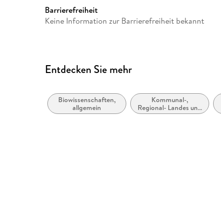
Europaplatz 3, 69115 Heidelb
Barrierefreiheit
ProductSafety@springernat
Keine Information zur Barrierefreiheit bekannt
Entdecken Sie mehr
Biowissenschaften,
Kommunal-,
allgemein
Regional- Landes und
Lokalregierung