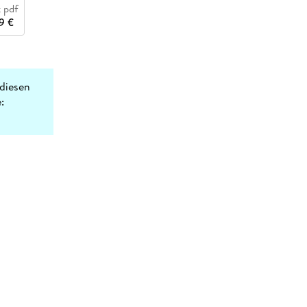
 pdf
9 €
diesen
: