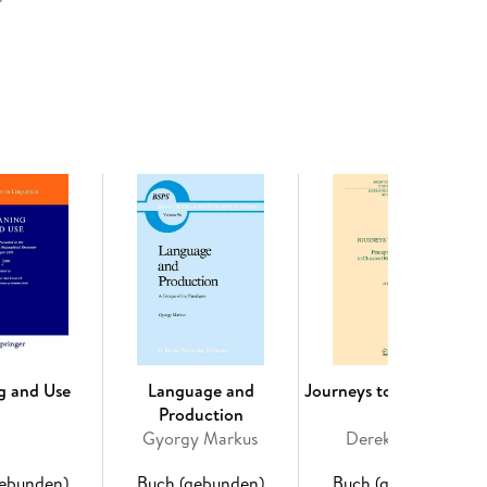
rvice system for older people. (3) There will be
he Chinese government estimates are that the
arlier in the twenty-first century than was
ity policy (single child per family) and its
aging process. Fewer children are being born, but
ween the objectives to limit population increase and
nd Guo 2001). The intersection of these fourfold
tion is giving rise to serious concerns among
ic lack of good resource materials that attempt to
 to examining the problems and possibilities of
ic of social policy in China and impact on rural
be covered by conceptual, theoretical, and
uss substantive topics of housing, community care,
book brings together a truly world class array of
 implications of aging social policy and theeconomic
g and Use
Language and
Journeys to a Graveyar
Production
Gyorgy Markus
Derek Offord
 Changing Economic State. - Chapter 2. China and
gebunden)
Buch (gebunden)
Buch (gebunden)