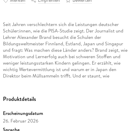
Merken
Empfehlen
Bewerten
Seit Jahren verschlechtern sich die Leistungen deutscher
Schüler:innen, wie die PISA-Studie zeigt. Der Journalist und
Lehrer Alexander Brand besucht die Schulen der
Bildungsweltmeister Finnland, Estland, Japan und Singapur
und fragt: Was machen diese Länder anders? Brand zeigt, wie
Motivation und Lernerfolg auch bei schweren Stoffen und
weniger leistungsstarken Kindern gelingen. Er erzählt, wie
wichtig Wertevermittlung ist und warum er in Japan den
Direktor beim Müllsammeln trifft. Und er staunt, wie
vielfältig Bildung in anderen Kulturen ist.
-Zeigt, was unsere Schulen vom Erfolg der PISA-Sieger lernen
Produktdetails
können
-Offenbart Wege zu mehr Gerechtigkeit und
Erscheinungsdatum
Zukunftskompetenzen im Bildungssystem
26. Februar 2026
-Nennt die wichtigsten Faktoren für gutes Lernen und was
sich bei uns ändern muss
Sprache