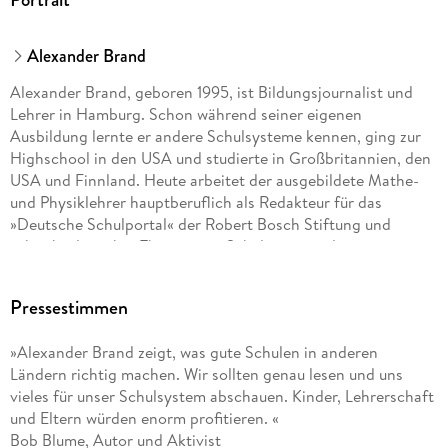
Alexander Brand
Alexander Brand, geboren 1995, ist Bildungsjournalist und
Lehrer in Hamburg. Schon während seiner eigenen
Ausbildung lernte er andere Schulsysteme kennen, ging zur
Highschool in den USA und studierte in Großbritannien, den
USA und Finnland. Heute arbeitet der ausgebildete Mathe-
und Physiklehrer hauptberuflich als Redakteur für das
»Deutsche Schulportal« der Robert Bosch Stiftung und
schreibt dort über Themen aus Schulpraxis und
Bildungspolitik. Zudem unterrichtet er in Teilzeit an einer
weiterführenden Schule in Hamburg. Für sein Buch »Die
Pressestimmen
Bildungsweltmeister« reiste er sechs Monate lang durch die
Top-PISA-Länder.
»Alexander Brand zeigt, was gute Schulen in anderen
Ländern richtig machen. Wir sollten genau lesen und uns
vieles für unser Schulsystem abschauen. Kinder, Lehrerschaft
und Eltern würden enorm profitieren. «
Bob Blume, Autor und Aktivist