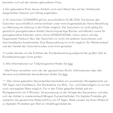
beziehen sich auf den letzten gebundenen Preis.
Der gebundene Preis dieses Artikels wird nach Ablauf des auf der Artikelseite
8
dargestellten Datums vom Verlag angehoben.
Ihr Gutschein SOMMER13 gilt bis einschließlich 10.08.2026. Sie können den
12
Gutschein ausschließlich online einlösen unter www.hugendubel.de. Keine Bestellung
zur Abholung mit Zahlung in der Filiale möglich. Der Gutschein ist nicht gültig für
gesetzlich preisgebundene Artikel (deutschsprachige Bücher und eBooks) sowie für
preisgebundene Kalender, tolino shine (4016621130466), tolino select und das
Hugendubel Hörbuch Abo. Der Gutschein ist nicht mit anderen Gutscheinen und
Geschenkkarten kombinierbar. Eine Barauszahlung ist nicht möglich. Ein Weiterverkauf
und der Handel des Gutscheincodes sind nicht gestattet.
Leider können wir die Echtheit der Kundenbewertung aufgrund der großen Zahl an
15
Einzelbewertungen nicht prüfen.
Alle Informationen zur Tiefpreisgarantie finden Sie
hier
16
Alle Preise verstehen sich inkl. der gesetzlichen MwSt. Informationen über den
*
Versand und anfallende Versandkosten finden Sie
hier
Alle online gekauften Versandartikel beinhalten ein erweitertes Rückgaberecht von
***
100 Tagen nach Kaufdatum. Die Rücknahme von Bild-, Ton- und Datenträgern ist nur bei
noch versiegelter Ware möglich. Für in der Filiale gekaufte Artikel gilt ein
Rückgaberecht von 4 Wochen. Voraussetzung ist die Vorlage des Kassenbons und dass
sich der Artikel in wiederverkaufsfähigem Zustand befindet. Für digitale Produkte gilt
weiterhin die gesetzliche Widerrufsfrist von 14 Tagen. Bitte senden Sie Ihren Widerruf
zu digitalen Produkten per Mail an info@hugendubel.de.