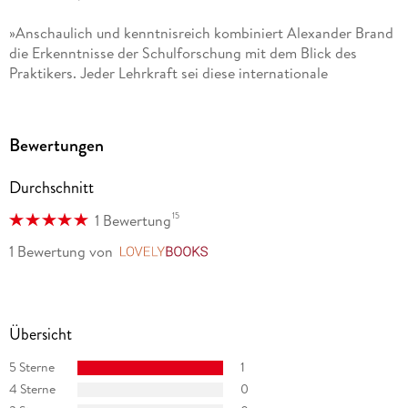
»Anschaulich und kenntnisreich kombiniert Alexander Brand
die Erkenntnisse der Schulforschung mit dem Blick des
Praktikers. Jeder Lehrkraft sei diese internationale
Bildungsreise ans Herz gelegt jeder Pädagogikprofessorin
und jedem Bildungspolitiker sowieso. «
Martin Spiewak, Journalist bei DIE ZEIT und Autor
Bewertungen
Durchschnitt
15
1 Bewertung
1 Bewertung
von
LovelyBooks
Übersicht
5 Sterne
1
4 Sterne
0