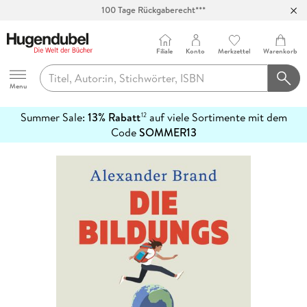
100 Tage Rückgaberecht***
Abholung in über 100 Filialen
Filiale
Konto
Merkzettel
Warenkorb
Hugendubel
Menu
Summer Sale:
13% Rabatt
auf viele Sortimente mit dem
12
mehr
Code
SOMMER13
erfahren