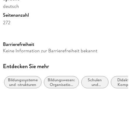
deutsch
Seitenanzahl
272
Autor/Autorin
Alexander Brand
Barrierefreiheit
Verlag/Hersteller
Keine Information zur Barrierefreiheit bekannt
Beltz Verlagsgruppe
Produktart
Entdecken Sie mehr
gebunden
Bildungssysteme
Bildungswesen:
Schulen
Didakti
Abbildungen
und -strukturen
Organisation
und
Kompe
14 Schwarz-Weiß- Abbildungen, 8 Schwarz-Weiß-
und Verwaltung
Vorschulen
un
Lehrmet
Zeichnungen
Gewicht
456 g
Größe (L/B/H)
219/138/23 mm