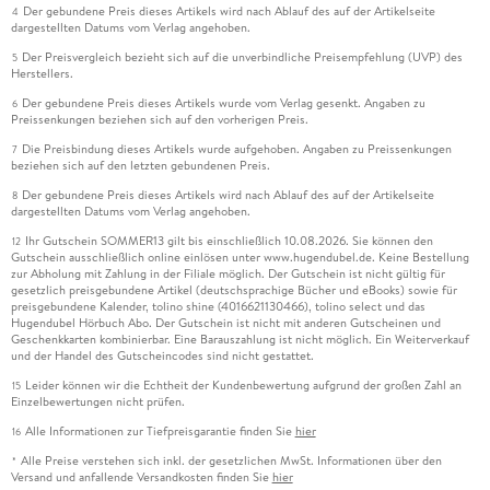
Der gebundene Preis dieses Artikels wird nach Ablauf des auf der Artikelseite
4
dargestellten Datums vom Verlag angehoben.
Der Preisvergleich bezieht sich auf die unverbindliche Preisempfehlung (UVP) des
5
Herstellers.
Der gebundene Preis dieses Artikels wurde vom Verlag gesenkt. Angaben zu
6
Preissenkungen beziehen sich auf den vorherigen Preis.
Die Preisbindung dieses Artikels wurde aufgehoben. Angaben zu Preissenkungen
7
beziehen sich auf den letzten gebundenen Preis.
Der gebundene Preis dieses Artikels wird nach Ablauf des auf der Artikelseite
8
dargestellten Datums vom Verlag angehoben.
Ihr Gutschein SOMMER13 gilt bis einschließlich 10.08.2026. Sie können den
12
Gutschein ausschließlich online einlösen unter www.hugendubel.de. Keine Bestellung
zur Abholung mit Zahlung in der Filiale möglich. Der Gutschein ist nicht gültig für
gesetzlich preisgebundene Artikel (deutschsprachige Bücher und eBooks) sowie für
preisgebundene Kalender, tolino shine (4016621130466), tolino select und das
Hugendubel Hörbuch Abo. Der Gutschein ist nicht mit anderen Gutscheinen und
Geschenkkarten kombinierbar. Eine Barauszahlung ist nicht möglich. Ein Weiterverkauf
und der Handel des Gutscheincodes sind nicht gestattet.
Leider können wir die Echtheit der Kundenbewertung aufgrund der großen Zahl an
15
Einzelbewertungen nicht prüfen.
Alle Informationen zur Tiefpreisgarantie finden Sie
hier
16
Alle Preise verstehen sich inkl. der gesetzlichen MwSt. Informationen über den
*
Versand und anfallende Versandkosten finden Sie
hier