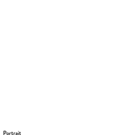
9781401302016
Portrait