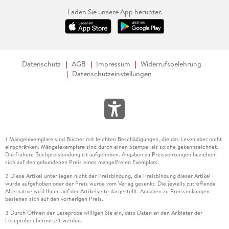
Laden Sie unsere App herunter.
Datenschutz
AGB
Impressum
Widerrufsbelehrung
Datenschutzeinstellungen
Mängelexemplare sind Bücher mit leichten Beschädigungen, die das Lesen aber nicht
1
einschränken. Mängelexemplare sind durch einen Stempel als solche gekennzeichnet.
Die frühere Buchpreisbindung ist aufgehoben. Angaben zu Preissenkungen beziehen
sich auf den gebundenen Preis eines mangelfreien Exemplars.
Diese Artikel unterliegen nicht der Preisbindung, die Preisbindung dieser Artikel
2
wurde aufgehoben oder der Preis wurde vom Verlag gesenkt. Die jeweils zutreffende
Alternative wird Ihnen auf der Artikelseite dargestellt. Angaben zu Preissenkungen
beziehen sich auf den vorherigen Preis.
Durch Öffnen der Leseprobe willigen Sie ein, dass Daten an den Anbieter der
3
Leseprobe übermittelt werden.