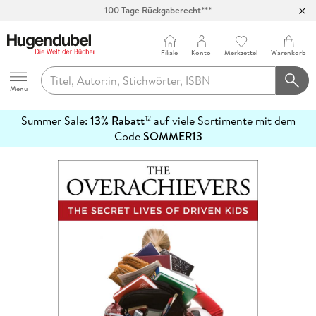
100 Tage Rückgaberecht***
Abholung in über 100 Filialen
Filiale
Konto
Merkzettel
Warenkorb
Hugendubel
Menu
Summer Sale:
13% Rabatt
auf viele Sortimente mit dem
12
mehr
Code
SOMMER13
erfahren