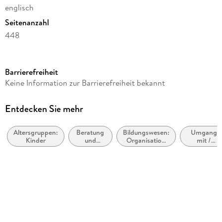
englisch
Seitenanzahl
448
Reihe
Hyperion
Barrierefreiheit
Autor/Autorin
Keine Information zur Barrierefreiheit bekannt
Alexandra Robbins
Verlag/Hersteller
Entdecken Sie mehr
Hachette Book Group
Altersgruppen:
Beratung
Bildungswesen:
Umgang
Produktart
Kinder
und
Organisation
mit /
gebunden
Betreuung
und Verwaltung
Ratgeber
von
zu
Gewicht
Studenten
Mobbing,
Nötigung
712 g
und
Belästigung
Größe (L/B/H)
229/152/32 mm
ISBN