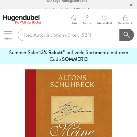
Abholung in über 100 Filialen
Filiale
Konto
Merkzettel
Warenkorb
Hugendubel
Menu
Summer Sale:
13% Rabatt
auf viele Sortimente mit dem
12
mehr
Code
SOMMER13
erfahren