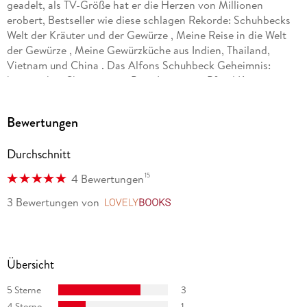
geadelt, als TV-Größe hat er die Herzen von Millionen
erobert, Bestseller wie diese schlagen Rekorde: Schuhbecks
Welt der Kräuter und der Gewürze , Meine Reise in die Welt
der Gewürze , Meine Gewürzküche aus Indien, Thailand,
Vietnam und China . Das Alfons Schuhbeck Geheimnis:
bayerischer Charme, eine Prise Ironie, ein Pfund Kreativität,
der Hauch der Moderne. Die Alfons Schuhbeck Philosophie:
die Kochkunst seiner Heimat süß-salzigbitter-sauer-scharf zu
Bewertungen
verfeinern. Mit viel Leidenschaft für gutes Essen und seinem
umfangreichen Wissen aus seinen vielen Gewürz- und
Durchschnitt
kulinarischen Entdeckungsreisen.
15
4 Bewertungen
3 Bewertungen
von
LovelyBooks
Übersicht
5 Sterne
3
4 Sterne
1