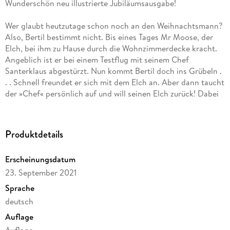
Wunderschön neu illustrierte Jubiläumsausgabe!
Wer glaubt heutzutage schon noch an den Weihnachtsmann?
Also, Bertil bestimmt nicht. Bis eines Tages Mr Moose, der
Elch, bei ihm zu Hause durch die Wohnzimmerdecke kracht.
Angeblich ist er bei einem Testflug mit seinem Chef
Santerklaus abgestürzt. Nun kommt Bertil doch ins Grübeln .
. . Schnell freundet er sich mit dem Elch an. Aber dann taucht
der »Chef« persönlich auf und will seinen Elch zurück! Dabei
hat der sich gerade so gut in der Garage eingelebt . . .
»Das beste Weihnachtsbuch seit Jahren! « Brigitte
Produktdetails
»Andreas Steinhöfel gehört zu den besten Kinder- und
Erscheinungsdatum
Jugendbuchautoren Deutschlands. « Die Zeit
23. September 2021
Sprache
deutsch
Auflage