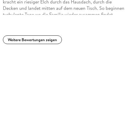
kracht ein riesiger Elch durch das Hausdach, durch die
Decken und landet mitten auf dem neuen Tisch. So beginnen
turbulente Tage wo die Familie wieder zusammen findet,
merkwürdiger Besuch erscheint und einiges komisches
passiert. Eine wunderbare und super lustige
Weihnachtsgeschichte für jung und alt. Tipp: Lesen sie das
Buch, aber schauen sie lieber nicht den Film, sie werden
Weitere Bewertungen zeigen
enttäuscht sein.