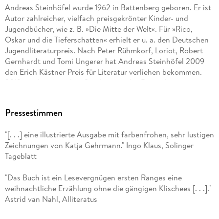
Andreas Steinhöfel wurde 1962 in Battenberg geboren. Er ist
Autor zahlreicher, vielfach preisgekrönter Kinder- und
Jugendbücher, wie z. B. »Die Mitte der Welt«. Für »Rico,
Oskar und die Tieferschatten« erhielt er u. a. den Deutschen
Jugendliteraturpreis. Nach Peter Rühmkorf, Loriot, Robert
Gernhardt und Tomi Ungerer hat Andreas Steinhöfel 2009
den Erich Kästner Preis für Literatur verliehen bekommen.
2013 wurde er mit dem Sonderpreis des Deutschen
Jugendliteraturpreises für sein Gesamtwerk ausgezeichnet
und 2017 folgte der James-Krüss-Preis. Zudem wurde er für
Pressestimmen
den ALMA und den Hans-Christian-Andersen-Preis
nominiert. Andreas Steinhöfel ist als erster Kinder- und
"[. . .] eine illustrierte Ausgabe mit farbenfrohen, sehr lustigen
Jugendbuchautor Mitglied der Deutschen Akademie für
Zeichnungen von Katja Gehrmann." Ingo Klaus, Solinger
Sprache und Dichtung. Seine Serie über Rico und Oskar
Tageblatt
wurde sehr erfolgreich fürs Kino verfilmt. Zusätzlich zu seiner
Autorentätigkeit arbeitet er als Übersetzer und Rezensent
"Das Buch ist ein Lesevergnügen ersten Ranges eine
und schreibt Drehbücher. Seit 2015 betätigt er sich in seiner
weihnachtliche Erzählung ohne die gängigen Klischees [. . .]."
Filmfirma sad ORIGAMI als Produzent von Kinderfilmen.
Astrid van Nahl, Alliteratus
Katja Gehrmann, geboren 1968 in Hamburg, studierte in