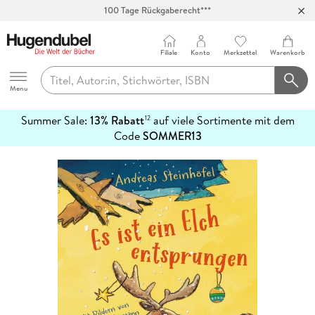
100 Tage Rückgaberecht***
Abholung in über 100 Filialen
Filiale
Konto
Merkzettel
Warenkorb
Hugendubel
Menu
Summer Sale:
13% Rabatt
auf viele Sortimente mit dem
12
mehr
Code
SOMMER13
erfahren