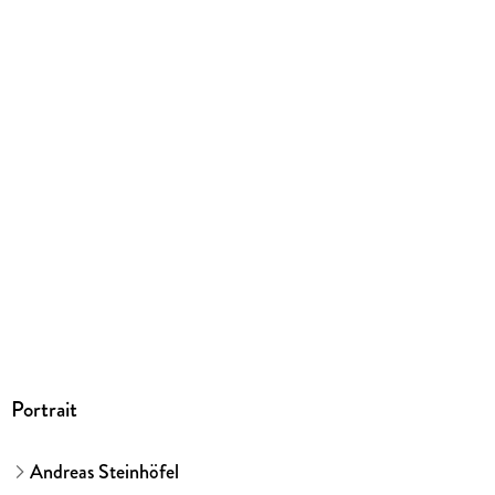
324 g
Größe (L/B/H)
214/159/16 mm
ISBN
9783551558046
Herstelleradresse
Carlsen Verlag GmbH, Völckersstraße 14-20, 22765
Hamburg, produktsicherheit@carlsen.de
Portrait
Andreas Steinhöfel