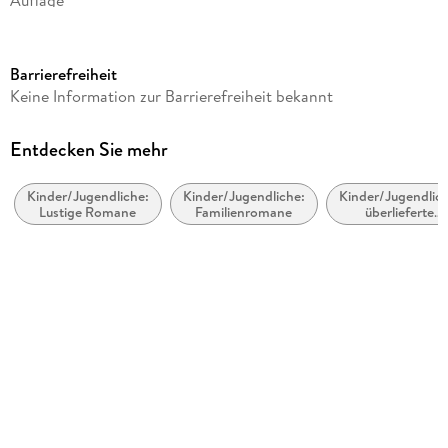
Auflage
Seitenanzahl
96
Barrierefreiheit
Altersempfehlung
Keine Information zur Barrierefreiheit bekannt
ab 8 Jahre
Autor/Autorin
Entdecken Sie mehr
Andreas Steinhöfel
Kinder/Jugendliche:
Kinder/Jugendliche:
Kinder/Jugendlich
Illustrationen
Lustige Romane
Familienromane
überlieferte
Katja Gehrmann, Kerstin Meyer
Geschichten
Verlag/Hersteller
Carlsen Verlag GmbH
Produktart
gebunden
Abbildungen
mit vielen farbigen Illustrationen
Gewicht