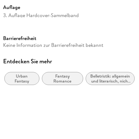
Auflage
3. Auflage Hardcover-Sammelband
Seitenanzahl
356
Barrierefreiheit
Altersempfehlung
Keine Information zur Barrierefreiheit bekannt
ab 12 Jahre
Reihe
Entdecken Sie mehr
Das Erbe der Macht, 2
Urban
Fantasy
Belletristik: allgemein
Autor/Autorin
Fantasy
Romance
und literarisch, nicht
Andreas Suchanek
nach Genre
Verlag/Hersteller
Greenlight Press
Produktart
gebunden
Gewicht
556 g