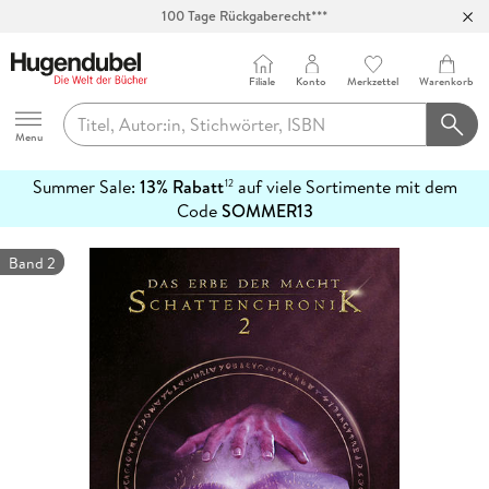
100 Tage Rückgaberecht***
Abholung in über 100 Filialen
Filiale
Konto
Merkzettel
Warenkorb
Hugendubel
Menu
Summer Sale:
13% Rabatt
auf viele Sortimente mit dem
12
mehr
Code
SOMMER13
erfahren
Band 2