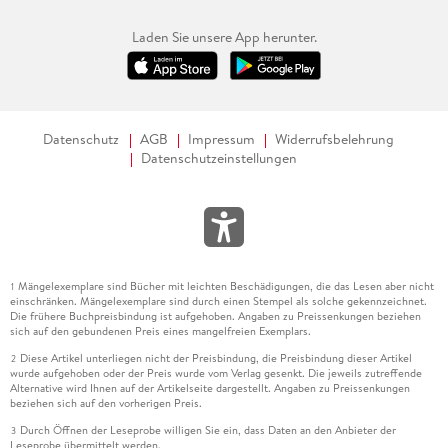
Laden Sie unsere App herunter.
Datenschutz
AGB
Impressum
Widerrufsbelehrung
Datenschutzeinstellungen
Mängelexemplare sind Bücher mit leichten Beschädigungen, die das Lesen aber nicht
1
einschränken. Mängelexemplare sind durch einen Stempel als solche gekennzeichnet.
Die frühere Buchpreisbindung ist aufgehoben. Angaben zu Preissenkungen beziehen
sich auf den gebundenen Preis eines mangelfreien Exemplars.
Diese Artikel unterliegen nicht der Preisbindung, die Preisbindung dieser Artikel
2
wurde aufgehoben oder der Preis wurde vom Verlag gesenkt. Die jeweils zutreffende
Alternative wird Ihnen auf der Artikelseite dargestellt. Angaben zu Preissenkungen
beziehen sich auf den vorherigen Preis.
Durch Öffnen der Leseprobe willigen Sie ein, dass Daten an den Anbieter der
3
Leseprobe übermittelt werden.