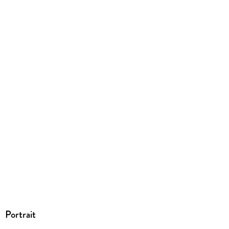
Größe (L/B/H)
219/150/29 mm
ISBN
9783958342392
Portrait