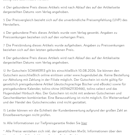
Der gebundene Preis dieses Artikels wird nach Ablauf des auf der Artikelseite
4
dargestellten Datums vom Verlag angehoben.
Der Preisvergleich bezieht sich auf die unverbindliche Preisempfehlung (UVP) des
5
Herstellers.
Der gebundene Preis dieses Artikels wurde vom Verlag gesenkt. Angaben zu
6
Preissenkungen beziehen sich auf den vorherigen Preis.
Die Preisbindung dieses Artikels wurde aufgehoben. Angaben zu Preissenkungen
7
beziehen sich auf den letzten gebundenen Preis.
Der gebundene Preis dieses Artikels wird nach Ablauf des auf der Artikelseite
8
dargestellten Datums vom Verlag angehoben.
Ihr Gutschein SOMMER13 gilt bis einschließlich 10.08.2026. Sie können den
12
Gutschein ausschließlich online einlösen unter www.hugendubel.de. Keine Bestellung
zur Abholung mit Zahlung in der Filiale möglich. Der Gutschein ist nicht gültig für
gesetzlich preisgebundene Artikel (deutschsprachige Bücher und eBooks) sowie für
preisgebundene Kalender, tolino shine (4016621130466), tolino select und das
Hugendubel Hörbuch Abo. Der Gutschein ist nicht mit anderen Gutscheinen und
Geschenkkarten kombinierbar. Eine Barauszahlung ist nicht möglich. Ein Weiterverkauf
und der Handel des Gutscheincodes sind nicht gestattet.
Leider können wir die Echtheit der Kundenbewertung aufgrund der großen Zahl an
15
Einzelbewertungen nicht prüfen.
Alle Informationen zur Tiefpreisgarantie finden Sie
hier
16
Alle Preise verstehen sich inkl. der gesetzlichen MwSt. Informationen über den
*