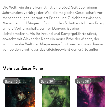
Die Welt, wie du sie kennst, ist eine Lüge! Seit über einem
Jahrhundert verbirgt der Wall die magische Gesellschaft vor
Menschenaugen, garantiert Friede und Gleichheit zwischen
Menschen und Magiern. Doch in den Schatten tobt ein Krieg
um die Vorherrschaft. Jenifer Danvers ist eine
Lichtkämpferin. Als ihr Freund und Kampfgefährte stirbt,
erwacht mit Alexander Kent ein neuer Erbe der Macht, der
von ihr in die Welt der Magie eingeführt werden muss. Keiner
von beiden ahnt, dass das Gleichgewicht der Kräfte außer
Kontrolle geraten ist. Das Böse holt zum großen Schlag aus,
um den Wall endgültig zu zerschmettern. Machtvolle Zauber,
gefährliche Artefakte, uralte Katakomben und geheime
Mehr aus dieser Reihe
Archive. Kämpfe mit den Lichtkämpfern und dem Rat des
Lichts - Johanna von Orleans, Leonardo da Vinci und viele
mehr -, um den Erhalt der Menschheit. Das Erbe der Macht . .
Band 40
Band 39
Band 38
. . . . Gewinner des Deutschen Phantastik Preis 2019 in "Beste
Serie"! . . . Gewinner des Lovelybooks Lesepreis 2018! . . .
Gewinner des Skoutz-Award 2018!