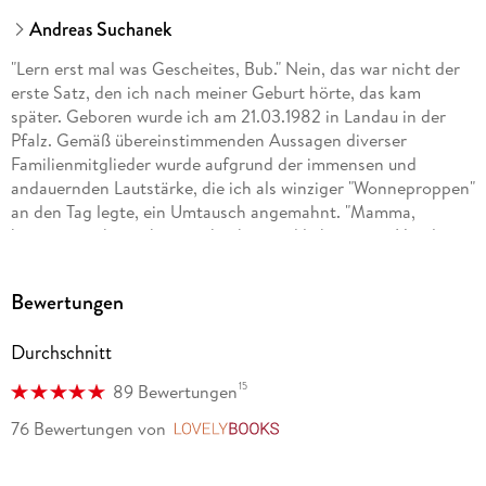
Andreas Suchanek
"Lern erst mal was Gescheites, Bub." Nein, das war nicht der
erste Satz, den ich nach meiner Geburt hörte, das kam
später. Geboren wurde ich am 21.03.1982 in Landau in der
Pfalz. Gemäß übereinstimmenden Aussagen diverser
Familienmitglieder wurde aufgrund der immensen und
andauernden Lautstärke, die ich als winziger "Wonneproppen"
an den Tag legte, ein Umtausch angemahnt. "Mamma,
können wir ihn nicht zurückgeben und lieber einen Hund
nehmen?"
Bewertungen
Glücklicherweise galt hier: Vom Umtausch ausgeschlossen.
Es folgt also eine glückliche Kindheit und turbulente Jugend.
Durchschnitt
Natürlich verrate ich hier keine weiteren Details, das würde
zum einen den Spannungsbogen kaputtmachen, zum anderen
15
89 Bewertungen
bleibt dann nichts mehr für meine Memoiren übrig.
76 Bewertungen
von
LovelyBooks
... mehr über mich findet ihr unter www.andreassuchanek.de